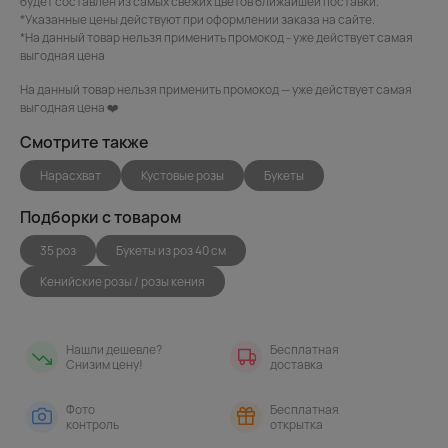
будет составлен из самых свежих цветов ближайшей поставки.
*Указанные цены действуют при оформлении заказа на сайте.
*На данный товар нельзя применить промокод - уже действует самая
выгодная цена
На данный товар нельзя применить промокод — уже действует самая
выгодная цена ❤️
Смотрите также
Нарасхват
Кустовые розы
Букеты
Подборки с товаром
35 роз
Букеты из роз 40 см
Кенийские розы / розы кения
Нашли дешевле?
Бесплатная
Снизим цену!
доставка
Фото
Бесплатная
контроль
открытка