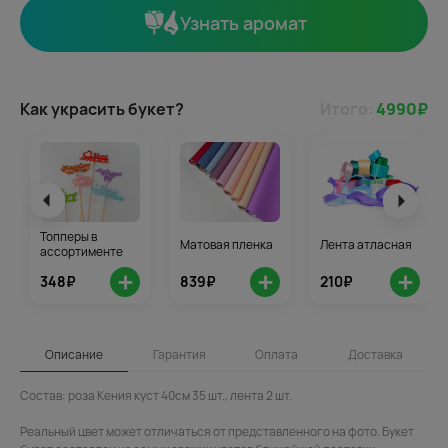
Узнать аромат
Как украсить букет?
Итого:
4990
₽
Топперы в
Матовая пленка
Лента атласная
ассортименте
+
+
+
348₽
839₽
210₽
Описание
Гарантия
Оплата
Доставка
Состав: роза Кения куст 40см 35 шт., лента 2 шт.
Реальный цвет может отличаться от представленного на фото. Букет