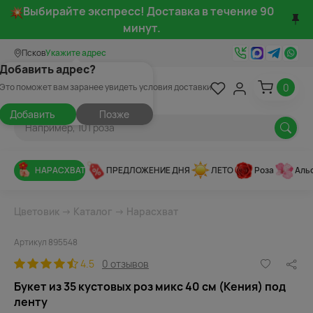
Выбирайте экспресс! Доставка в течение 90
минут.
Псков
Укажите адрес
Добавить адрес?
0
Это поможет вам заранее увидеть условия доставки
Добавить
Позже
НАРАСХВАТ
ПРЕДЛОЖЕНИЕ ДНЯ
ЛЕТО
Роза
Аль
Цветовик
→
Каталог
→
Нарасхват
Артикул 895548
4.5
0 отзывов
Букет из 35 кустовых роз микс 40 см (Кения) под
ленту