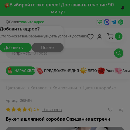
Выбирайте экспресс! Доставка в течение 90
минут.
Псков
Укажите адрес
Добавить адрес?
0
Это поможет вам заранее увидеть условия доставки
Добавить
Позже
НАРАСХВАТ
ПРЕДЛОЖЕНИЕ ДНЯ
ЛЕТО
Роза
Аль
Цветовик
→
Каталог
→
Композиции
→
Цветы в коробке
Артикул 368454
4.5
0 отзывов
Букет в шляпной коробке Ожидание встречи