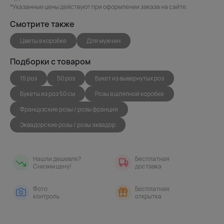
*Указанные цены действуют при оформлении заказа на сайте.
Смотрите также
Цветы в коробке
Для мужчин
Подборки с товаром
15 роз
50 роз
Букет из вывернутых роз
Букеты из роз 50 см
Розы в шляпной коробке
Французские розы / розы франция
Эквадорские розы / розы эквадор
Нашли дешевле?
Бесплатная
Снизим цену!
доставка
Фото
Бесплатная
контроль
открытка