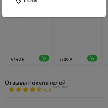
Казань
4.9
322
4.8
286
(196)
(198)
Букет в шляпной коробке
Букет в шляпной коробке
Ритм сердца
Сказочный сон
6440
₽
5720
₽
0
Отзывы покупателей
154 оценки
4.5