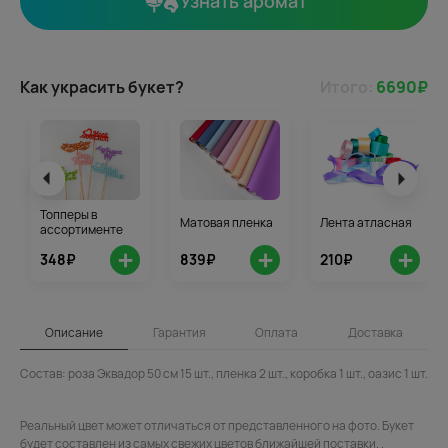
Узнать аромат
Как украсить букет?
Итого:
6690
₽
Топперы в
Матовая пленка
Лента атласная
ассортименте
+
+
+
348₽
839₽
210₽
Описание
Гарантия
Оплата
Доставка
Состав: роза Эквадор 50 см 15 шт., пленка 2 шт., коробка 1 шт., оазис 1 шт.
Реальный цвет может отличаться от представленного на фото. Букет
будет составлен из самых свежих цветов ближайшей поставки. .