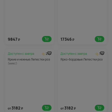
9847
17346
₽
₽
Доступен с
завтра
200
Доступен с
завтра
160
Яркие и нежные Лепестки роз
Ярко-бордовые Лепестки роз
(микс)
3182
3182
от
₽
от
₽