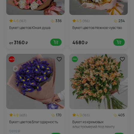
4.6
336
4.5
234
(167)
(156)
Букет цветов Юная душа
Букет цветов Нежное чувство
3160
4680
от
₽
₽
-44%
4.8
170
4.9
405
(405)
(165)
Букет цветов Благодарность
Букет из кремовых
альстромерий под ленту
5972 ₽