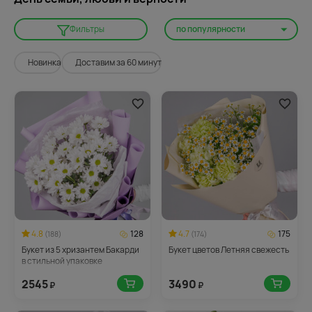
по популярности
Фильтры
Новинка
Доставим за 60 минут
4.8
128
4.7
175
(188)
(174)
Букет из 5 хризантем Бакарди
Букет цветов Летняя свежесть
в стильной упаковке
2545
3490
₽
₽