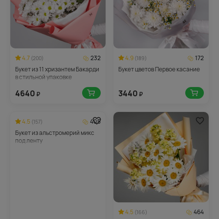
4.7
232
4.9
172
(200)
(189)
Букет из 11 хризантем Бакарди
Букет цветов Первое касание
в стильной упаковке
4640
3440
₽
₽
4.5
405
(157)
Букет из альстромерий микс
под ленту
4.5
464
(166)