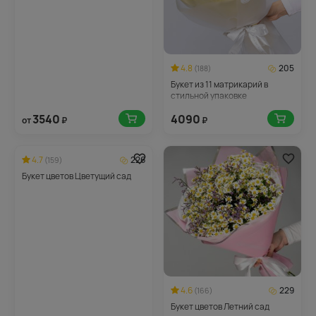
4.8
205
(188)
Букет из 11 матрикарий в
стильной упаковке
3540
4090
от
₽
₽
4.7
226
(159)
Букет цветов Цветущий сад
4.6
229
(166)
Букет цветов Летний сад