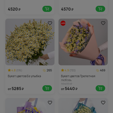
4520
4570
₽
₽
-48%
4.8
265
4.9
469
(176)
(733)
Букет цветов Ее улыбка
Букет цветов Трепетная
любовь
10435 ₽
5285
5440
от
₽
от
₽