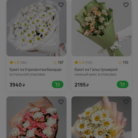
4.8
197
4.8
110
(186)
(198)
Букет из 9 хризантем Бакарди
Букет из 7 альстромерий
в стильной упаковке
нежный микс в упаковке
3940
2195
₽
₽