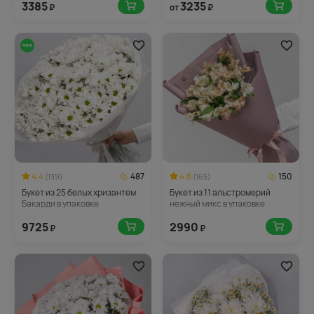
3385
3235
₽
от
₽
4.4
487
4.6
150
(139)
(165)
Букет из 25 белых хризантем
Букет из 11 альстромерий
Бакарди в упаковке
нежный микс в упаковке
9725
2990
₽
₽