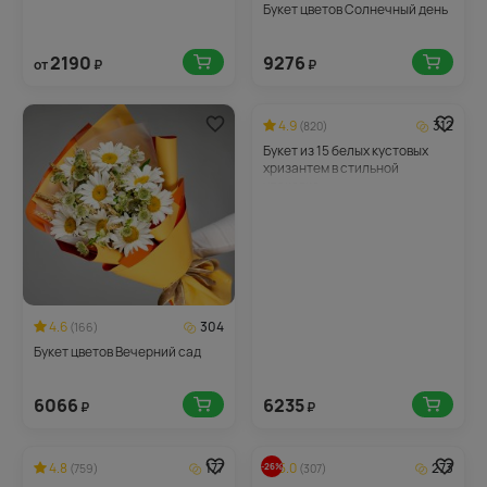
Букет цветов Солнечный день
2190
9276
от
₽
₽
4.9
312
(820)
Букет из 15 белых кустовых
хризантем в стильной
упаковке
4.6
304
(166)
Букет цветов Вечерний сад
6066
6235
₽
₽
4.8
177
5.0
273
-26%
(759)
(307)