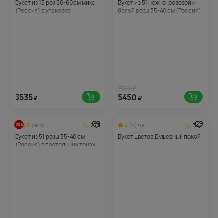
Букет из 15 роз 50-60 см микс
Букет из 51 нежно-розовой и
(Россия) в упаковке
белой розы 35-40 см (Россия)
под ленту
7360 ₽
3535
5450
₽
₽
5.0
273
4.9
345
-26%
(387)
(198)
Букет из 51 розы 35-40 см
Букет цветов Душевный покой
(Россия) в пастельных тонах
под ленту