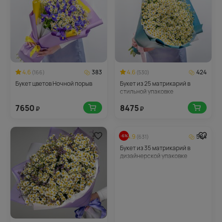
4.6
383
4.6
424
(166)
(530)
Букет цветов Ночной порыв
Букет из 25 матрикарий в
стильной упаковке
7650
8475
₽
₽
4.9
584
-6%
(631)
Букет из 35 матрикарий в
дизайнерской упаковке