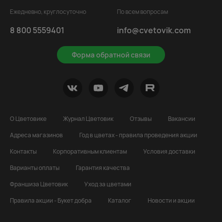
Ежедневно, круглосуточно
По всем вопросам
8 800 5559401
info@cvetovik.com
Форма обратной связи
О Цветовике
Журнал Цветовик
Отзывы
Вакансии
Адреса магазинов
Год в цветах - правила проведения акции
Контакты
Корпоративным клиентам
Условия доставки
Варианты оплаты
Гарантия качества
Франшиза Цветовик
Уход за цветами
Правила акции - Букет добра
Каталог
Новости и акции