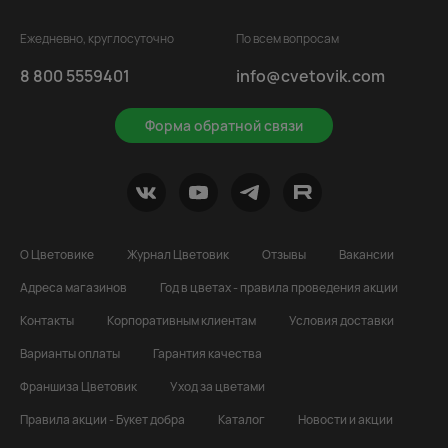
Ежедневно, круглосуточно
По всем вопросам
8 800 5559401
info@cvetovik.com
Форма обратной связи
О Цветовике
Журнал Цветовик
Отзывы
Вакансии
Адреса магазинов
Год в цветах - правила проведения акции
Контакты
Корпоративным клиентам
Условия доставки
Варианты оплаты
Гарантия качества
Франшиза Цветовик
Уход за цветами
Правила акции - Букет добра
Каталог
Новости и акции