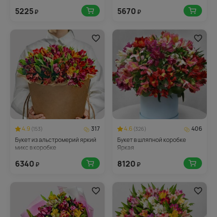
упаковке
5225
5670
₽
₽
4.9
317
4.6
406
(153)
(326)
Букет из альстромерий яркий
Букет в шляпной коробке
микс в коробке
Яркая
6340
8120
₽
₽