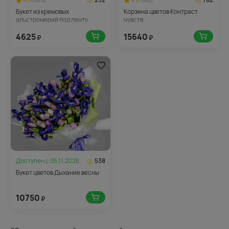
(165)
(185)
Букет из кремовых
Корзина цветов Контраст
альстромерий под ленту
чувств
4625
15640
₽
₽
Доступен с
05.11.2026
538
Букет цветов Дыхание весны
10750
₽