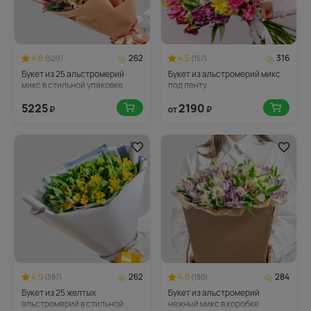
4.8
262
4.5
316
(529)
(157)
Букет из 25 альстромерий
Букет из альстромерий микс
микс в стильной упаковке
под ленту
5225
2190
₽
от
₽
4.9
262
4.6
284
(387)
(180)
Букет из 25 желтых
Букет из альстромерий
альстромерий в стильной
нежный микс в коробке