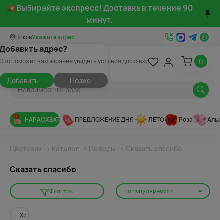
Выбирайте экспресс! Доставка в течение 90
минут.
Псков
Укажите адрес
Добавить адрес?
0
Это поможет вам заранее увидеть условия доставки
Добавить
Позже
НАРАСХВАТ
ПРЕДЛОЖЕНИЕ ДНЯ
ЛЕТО
Роза
Аль
Цветовик
→
Каталог
→
Поводы
→ Сказать спасибо
Сказать спасибо
по популярности
Фильтры
Хит