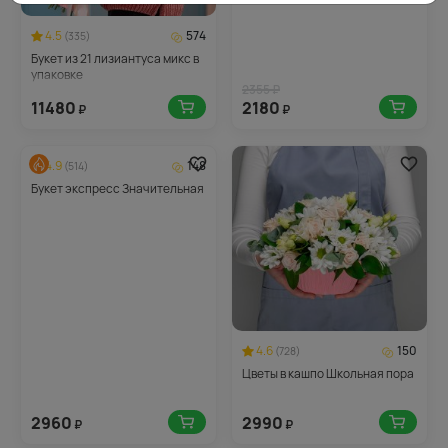
4.5
574
(335)
Букет из 21 лизиантуса микс в
упаковке
2355 ₽
11480
2180
₽
₽
4.9
148
(514)
Букет экспресс Значительная
4.6
150
(728)
Цветы в кашпо Школьная пора
2960
2990
₽
₽