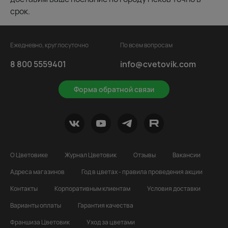
срок.
Ежедневно, круглосуточно
По всем вопросам
8 800 5559401
info@cvetovik.com
Форма обратной связи
О Цветовике
Журнал Цветовик
Отзывы
Вакансии
Адреса магазинов
Год в цветах - правила проведения акции
Контакты
Корпоративным клиентам
Условия доставки
Варианты оплаты
Гарантия качества
Франшиза Цветовик
Уход за цветами