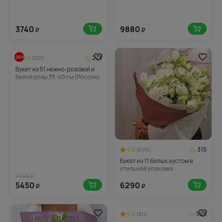
3740
9880
₽
₽
5.0
273
-26%
(307)
Букет из 51 нежно-розовой и
белой розы 35-40 см (Россия)
под ленту
4.8
315
(699)
Букет из 11 белых эустом в
стильной упаковке
7360 ₽
5450
6290
₽
₽
4.5
525
(811)