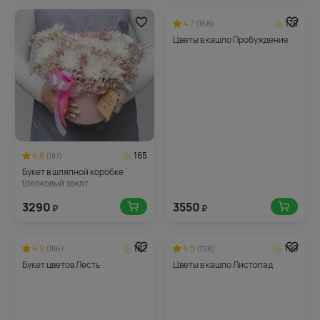
4.7
178
(168)
Цветы в кашпо Пробуждение
4.8
165
(187)
Букет в шляпной коробке
Шелковый закат
3290
3550
₽
₽
4.9
182
4.5
199
(186)
(728)
Букет цветов Лесть
Цветы в кашпо Листопад