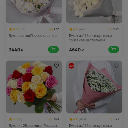
4.9
172
4.9
232
(189)
(742)
Букет цветов Первое касание
Букет из 11 белых кустовых
хризантем в стильной
упаковке
3440
4640
₽
₽
-20%
5.0
169
4.6
177
(2)
(763)
Букет из 25 роз микс (Россия)
Букет из 11 белых кустовых