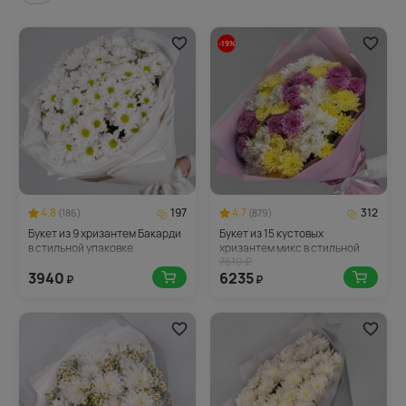
-19%
4.8
197
4.7
312
(186)
(879)
Букет из 9 хризантем Бакарди
Букет из 15 кустовых
в стильной упаковке
хризантем микс в стильной
7610 ₽
упаковке
3940
6235
₽
₽