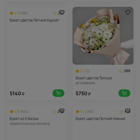
4.9
257
(136)
Букет цветов Летний бархат
5.0
288
(1)
Букет цветов Теплые
мгновения
5140
5750
₽
₽
4.8
290
4.5
418
(664)
(156)
Букет из 5 белых
Букет цветов Летний пикник
ориентальных лилий в
упаковке