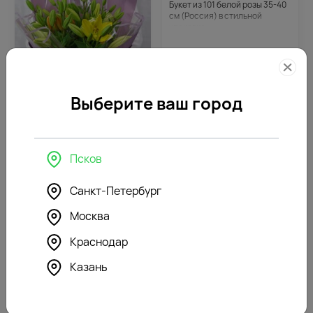
Букет из 101 белой розы 35-40
см (Россия) в стильной
упаковке
Выберите ваш город
4.5
347
(360)
Букет из 11 лилий азиатских
микс в стильной упаковке
Псков
6940
10490
₽
₽
Санкт-Петербург
4.5
109
-8%
(444)
Москва
Цветы в кашпо Интрига
Краснодар
Казань