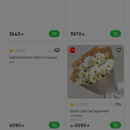
3640
3970
₽
₽
5.0
205
-14%
(601)
Цветы в кашпо Трогательный
миг
5.0
255
(303)
Букет цветов Скромная
улыбка
5865 ₽
4090
5090
₽
от
₽