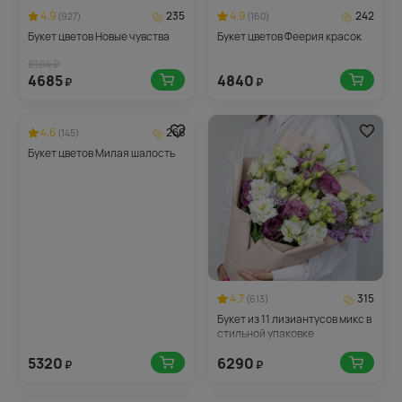
4.9
235
4.9
242
(927)
(160)
Букет цветов Новые чувства
Букет цветов Феерия красок
8184 ₽
4685
4840
₽
₽
4.6
266
(145)
Букет цветов Милая шалость
4.7
315
(613)
Букет из 11 лизиантусов микс в
стильной упаковке
5320
6290
₽
₽