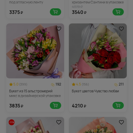
под атласную ленту
хризантем Сантини в упаковке
4378 ₽
3375
3540
₽
₽
5.0
192
4.5
211
(399)
(156)
Букет из 15 альстромерий
Букет цветов Чувство любви
микс в дизайнерской упаковке
3835
4210
₽
₽
-11%