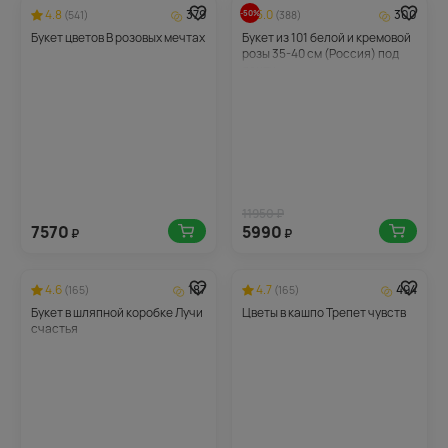
4.8
379
5.0
300
-50%
(541)
(388)
Букет цветов В розовых мечтах
Букет из 101 белой и кремовой
розы 35-40 см (Россия) под
ленту
11950 ₽
7570
5990
₽
₽
4.6
187
4.7
494
(165)
(165)
Букет в шляпной коробке Лучи
Цветы в кашпо Трепет чувств
счастья