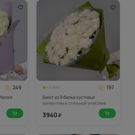
249
197
4.8
(691)
 белая
Букет из 9 белых кустовых
хризантем в стильной упаковке
3940
₽