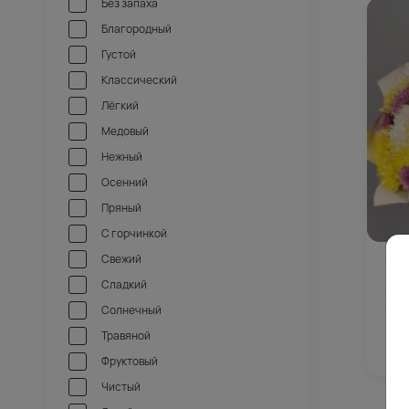
Без запаха
Благородный
Густой
Классический
Лёгкий
Медовый
Нежный
Осенний
Пряный
С горчинкой
Свежий
4.
Сладкий
Бук
мик
Солнечный
Травяной
97
Фруктовый
Чистый