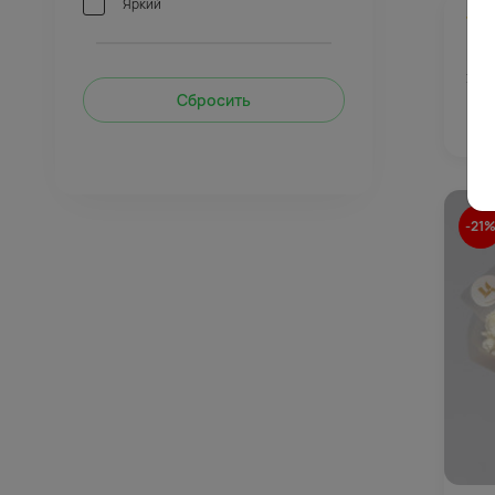
Яркий
4.
Бук
хри
упа
Сбросить
13
-21