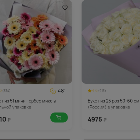
481
0
4.6
(334)
(913)
ет из 51 мини гербер микс в
Букет из 25 роз 50-60 см
льной упаковке
(Россия) в упаковке
10
4975
₽
₽