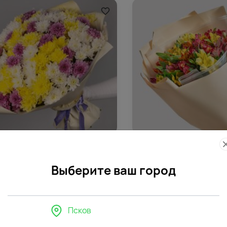
487
5
5.0
(939)
(508)
ет из 25 кустовых хризантем
Букет цветов Нежный ли
Выберите ваш город
с в стильной упаковке
25
4590
₽
₽
Псков