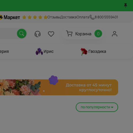
Отзывы
Доставка
Оплата
8 800 5559401
Корзина
0
ерия
Ирис
Гвоздика
по популярности