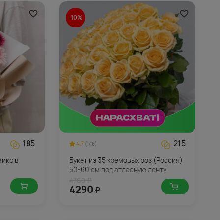
-10%
185
215
4.7
(148)
микс в
Букет из 35 кремовых роз (Россия)
50-60 см под атласную ленту
4760 ₽
4290
₽