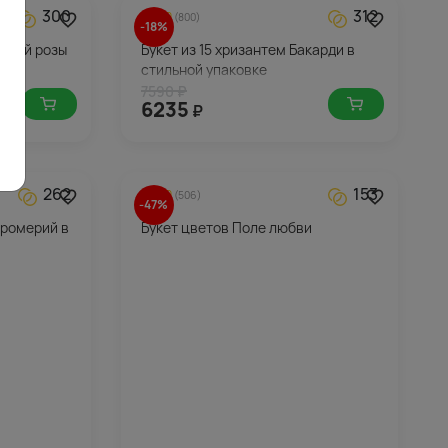
300
312
5.0
(800)
-18%
мовой розы
Букет из 15 хризантем Бакарди в
енту
стильной упаковке
7590 ₽
6235
₽
262
153
5.0
(506)
-47%
тромерий в
Букет цветов Поле любви