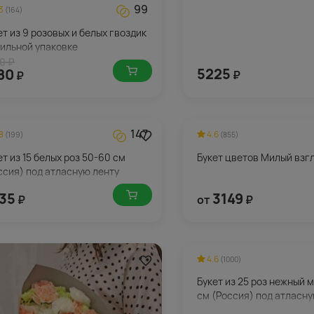
99
3
(164)
ет из 9 розовых и белых гвоздик
тильной упаковке
0 ₽
5225
80
₽
₽
147
8
4.6
(199)
(855)
ет из 15 белых роз 50-60 см
Букет цветов Милый взг
ссия) под атласную ленту
35
3149
₽
от
₽
4.6
(1000)
Букет из 25 роз нежный 
см (Россия) под атласну