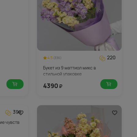
220
4.5
(336)
Букет из 9 маттиол микс в
стильной упаковке
4390
₽
394
ие чувств