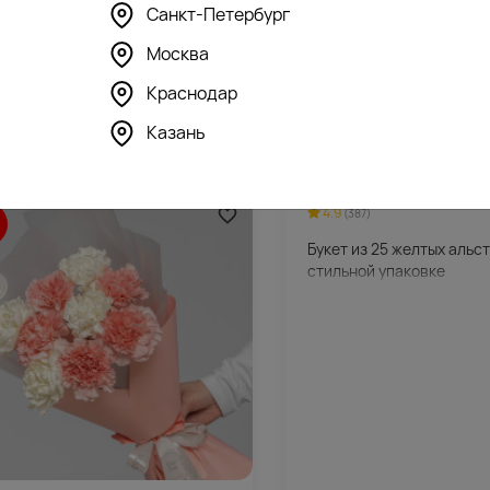
Санкт-Петербург
671
9
5.0
(876)
(388)
-50%
Москва
ет из 35 белых кустовых
Букет из 101 белой и кре
зантем Балтика в стильной
35-40 см (Россия) под л
Краснодар
ковке
11950 ₽
415
5990
₽
₽
Казань
4.9
(387)
%
Букет из 25 желтых альс
стильной упаковке