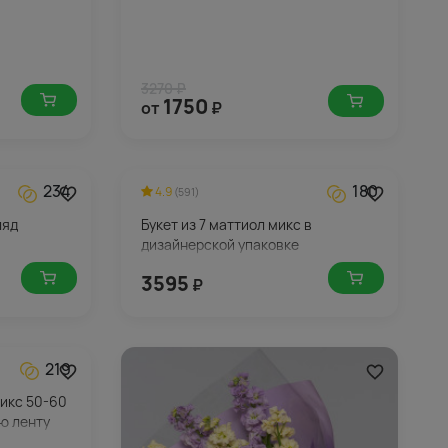
3270 ₽
1750
от
₽
234
180
4.9
(591)
ляд
Букет из 7 маттиол микс в
дизайнерской упаковке
3595
₽
219
микс 50-60
ю ленту