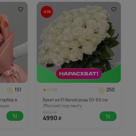
-41%
151
250
5.0
(5)
 гербер в
Букет из 51 белой розы 50-60 см
ленью
(Россия) под ленту
8360 ₽
4990
₽