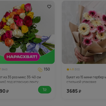
150
7
4.8
(840)
(512)
ет из 35 роз микс 35-40 см
Букет из 15 мини гербер 
ния) под атласную ленту
стильной упаковке
90
3685
₽
₽