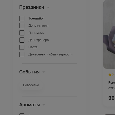
Праздники
1 сентября
День учителя
День мамы
День тренера
Пасха
День семьи, любви и верности
События
5.
Бук
Новоселье
сти
96
Ароматы