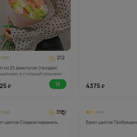
212
6
(507)
ет из 25 диантусов (гвоздик)
ный микс в стильной упаковке
25
4375
₽
₽
355
8
5.0
(583)
(805)
ет цветов Сладкая карамель
Букет цветов Пробужден