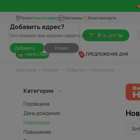
Псков
Укажите адрес
Магазины
Бонусная карта
Добавить адрес?
Все цветы
Это поможет вам заранее увидеть условия доставки
Добавить
Позже
НАРАСХВАТ
ПРЕДЛОЖЕНИЕ ДНЯ
Цветовик
→
Каталог
→
События
→ Новоселье
Категории
Годовщина
Нов
День рождения
Новоселье
Хи
Повышение