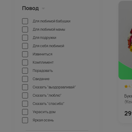
Повод
Для любимой бабушки
Для любимой мамы
Для подружки
Для себя любимой
Извиниться
Комплимент
Порадовать
Свидание
4.
Сказать "выздоравливай"
Сказать "люблю"
Бук
(Ке
Сказать "спасибо"
Украсить дом
29
Яркая осень