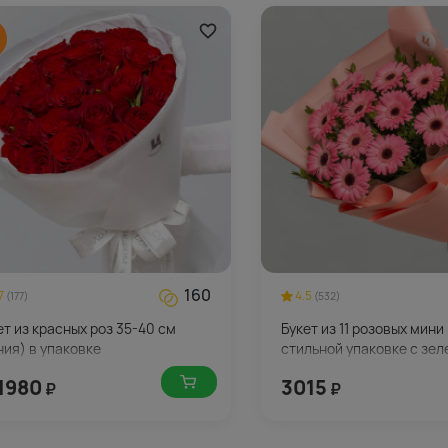
160
7
4.5
(177)
(532)
ет из красных роз 35-40 см
Букет из 11 розовых мини
ния) в упаковке
стильной упаковке с зе
1980
3015
₽
₽