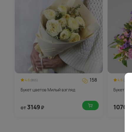
158
4.6
4.6
(855)
(148)
Букет цветов Милый взгляд
Букет цв
3149
10700
от
₽