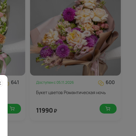
641
600
Доступен с
05.11.2026
н
Букет цветов Романтическая ночь
11990
₽