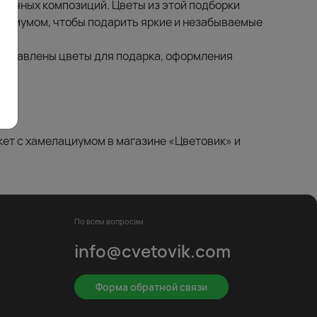
еточных композиций. Цветы из этой подборки
лациумом, чтобы подарить яркие и незабываемые
представлены цветы для подарка, оформления
кет с хамелациумом в магазине «Цветовик» и
По всем вопросам
info@cvetovik.com
Форма обратной связи