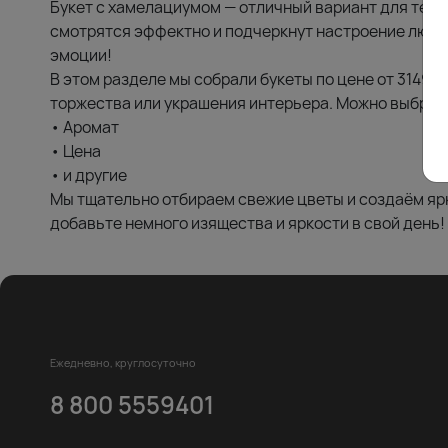
Букет с хамелациумом — отличный вариант для тех, 
смотрятся эффектно и подчеркнут настроение любог
эмоции!
В этом разделе мы собрали букеты по цене от 3149 
торжества или украшения интерьера. Можно выбрать
• Аромат
• Цена
• и другие
Мы тщательно отбираем свежие цветы и создаём ярк
добавьте немного изящества и яркости в свой день!
Ежедневно, круглосуточно
8 800 5559401