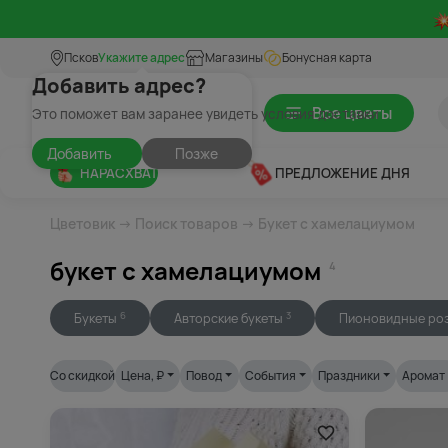
Псков
Укажите адрес
Магазины
Бонусная карта
Добавить адрес?
Все цветы
Это поможет вам заранее увидеть условия доставки
Добавить
Позже
НАРАСХВАТ
ПРЕДЛОЖЕНИЕ ДНЯ
Цветовик
→
Поиск товаров
→ Букет с хамелациумом
букет с хамелациумом
4
Букеты
Авторские букеты
Пионовидные ро
6
3
Со скидкой
Цена
, ₽
Повод
События
Праздники
Аромат