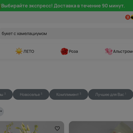
Выбирайте экспресс! Доставка в течение 90 минут.
ЛЕТО
Роза
Альстром
зы
Новоселье
Комплимент
Лучшее для Вас
3
3
3
1