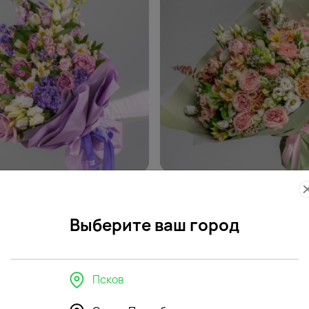
535
4.9
(189)
етов Фиолетовый рассвет
Букет цветов Персиковый со
Выберите ваш город
12820
₽
₽
Псков