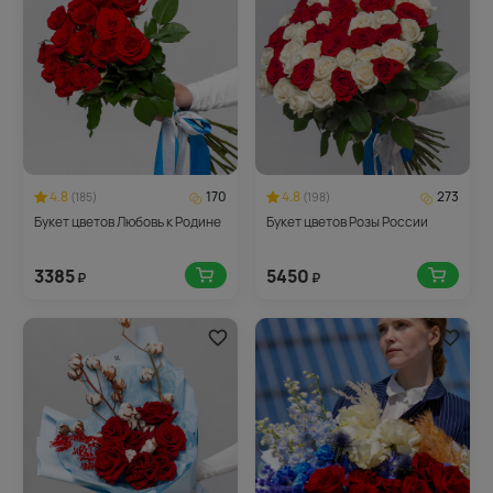
4.8
170
4.8
273
(185)
(198)
Букет цветов Любовь к Родине
Букет цветов Розы России
3385
5450
₽
₽