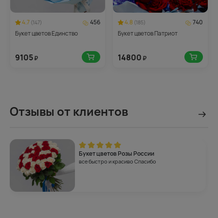
4.7
456
4.8
740
(147)
(185)
Букет цветов Единство
Букет цветов Патриот
9105
14800
₽
₽
Отзывы от клиентов
Букет цветов Розы России
все быстро и красиво Спасибо