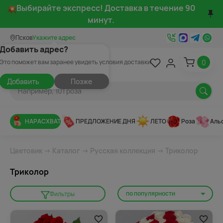
Выбирайте экспресс! Доставка в течение 90
минут.
Псков
Укажите адрес
Добавить адрес?
0
Это поможет вам заранее увидеть условия доставки
Добавить
Позже
НАРАСХВАТ
ПРЕДЛОЖЕНИЕ ДНЯ
ЛЕТО
Роза
Аль
Цветовик
→
Каталог
→
Русская коллекция
→ Триколор
Триколор
по популярности
Фильтры