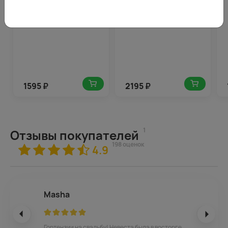
1595
₽
2195
₽
1
Отзывы покупателей
198 оценок
4.9
Masha
Гортензии на свадьбу! Невеста была в восторге