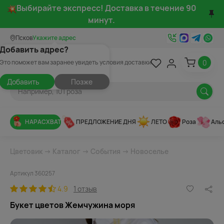
Выбирайте экспресс! Доставка в течение 90
минут.
Псков
Укажите адрес
Добавить адрес?
0
Это поможет вам заранее увидеть условия доставки
Добавить
Позже
НАРАСХВАТ
ПРЕДЛОЖЕНИЕ ДНЯ
ЛЕТО
Роза
Аль
Цветовик
→
Каталог
→
События
→
Новоселье
Артикул 360257
4.9
1 отзыв
Букет цветов Жемчужина моря