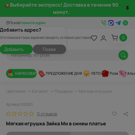
Выбирайте экспресс! Доставка в течение 90
минут.
Псков
Укажите адрес
Добавить адрес?
0
Это поможет вам заранее увидеть условия доставки
Добавить
Позже
НАРАСХВАТ
ПРЕДЛОЖЕНИЕ ДНЯ
ЛЕТО
Роза
Аль
Цветовик
→
Каталог
→
Подарки
→
Мягкие игрушки
Артикул 202031
0 отзывов
Мягкая игрушка Зайка Ми в синем платье