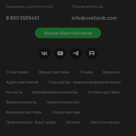
Ежедневно, круглосуточно
По всем вопросам
8 800 5559401
info@cvetovik.com
Форма обратной связи
О Цветовике
Журнал Цветовик
Отзывы
Вакансии
Адреса магазинов
Год в цветах - правила проведения акции
Контакты
Корпоративным клиентам
Условия доставки
Варианты оплаты
Гарантия качества
Франшиза Цветовик
Уход за цветами
Правила акции - Букет добра
Каталог
Новости и акции