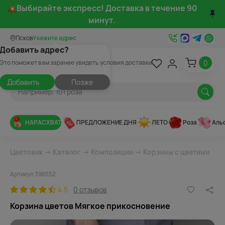
Выбирайте экспресс! Доставка в течение 90
минут.
Псков
Укажите адрес
Добавить адрес?
0
Это поможет вам заранее увидеть условия доставки
Добавить
Позже
НАРАСХВАТ
ПРЕДЛОЖЕНИЕ ДНЯ
ЛЕТО
Роза
Аль
Цветовик
→
Каталог
→
Композиции
→
Корзины с цветами
Артикул 396552
4.5
0 отзывов
Корзина цветов Мягкое прикосновение