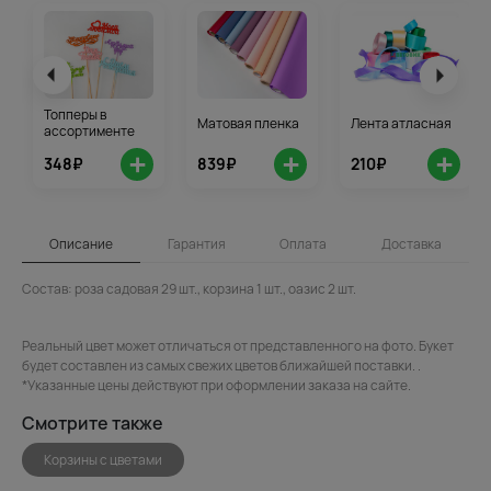
Топперы в
Матовая пленка
Лента атласная
ассортименте
+
+
+
348₽
839₽
210₽
Описание
Гарантия
Оплата
Доставка
Состав: роза садовая 29 шт., корзина 1 шт., оазис 2 шт.
Реальный цвет может отличаться от представленного на фото. Букет
будет составлен из самых свежих цветов ближайшей поставки. .
*Указанные цены действуют при оформлении заказа на сайте.
Смотрите также
Корзины с цветами