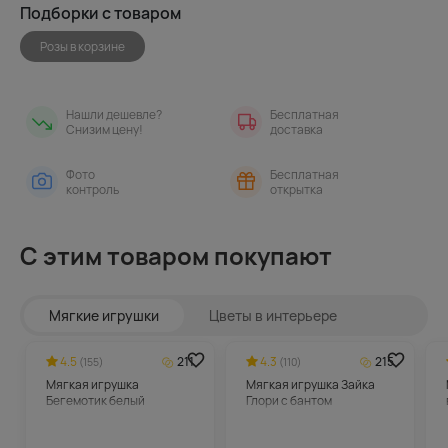
Подборки с товаром
Розы в корзине
Нашли дешевле?
Бесплатная
Снизим цену!
доставка
Фото
Бесплатная
контроль
открытка
С этим товаром покупают
Мягкие игрушки
Цветы в интерьере
4.5
211
4.3
215
(155)
(110)
Мягкая игрушка
Мягкая игрушка Зайка
Бегемотик белый
Глори с бантом