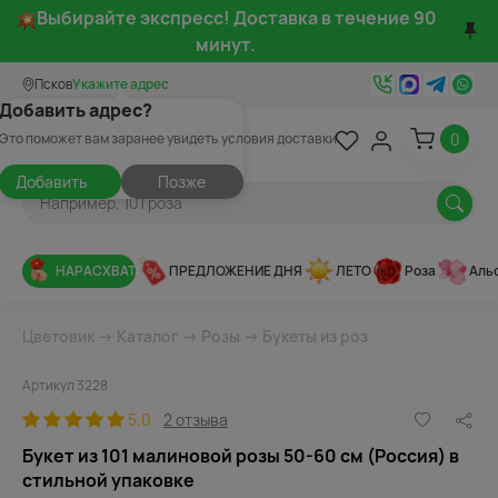
Выбирайте экспресс! Доставка в течение 90
минут.
Псков
Укажите адрес
Добавить адрес?
0
Это поможет вам заранее увидеть условия доставки
Добавить
Позже
НАРАСХВАТ
ПРЕДЛОЖЕНИЕ ДНЯ
ЛЕТО
Роза
Аль
Цветовик
→
Каталог
→
Розы
→
Букеты из роз
Артикул 3228
5.0
2 отзыва
Букет из 101 малиновой розы 50-60 см (Россия) в
стильной упаковке