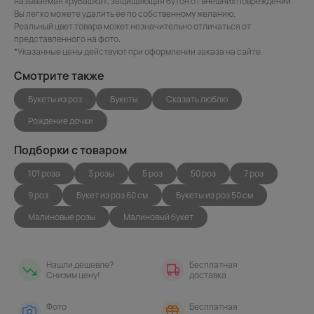
называемая «рубашка», защищающая бутон от внешних повреждений.
Вы легко можете удалить ее по собственному желанию.
Реальный цвет товара может незначительно отличаться от
представленного на фото.
*Указанные цены действуют при оформлении заказа на сайте.
Смотрите также
Букеты из роз
Букеты
Сказать люблю
Рождение дочки
Подборки с товаром
101 роза
3 розы
5 роз
50 роз
7 роз
9 роз
Букет из роз 60 см
Букеты из роз 50 см
Малиновые розы
Малиновый букет
Нашли дешевле?
Бесплатная
Снизим цену!
доставка
Фото
Бесплатная