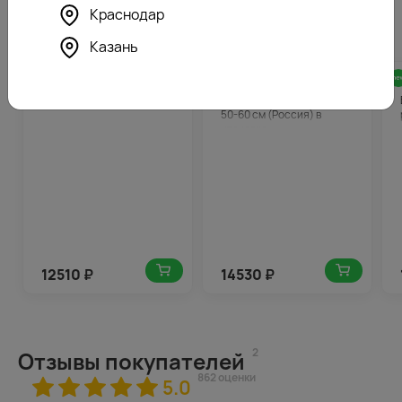
Краснодар
Похожие товары
Казань
5.0
626
4.8
727
(53)
(197)
Букет цветов Единый миг
Букет из 101 розовой розы
50-60 см (Россия) в
упаковке
12510
₽
14530
₽
2
Отзывы покупателей
862 оценки
5.0