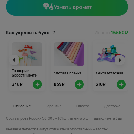
Узнать аромат
Как украсить букет?
Итого:
16550
₽
Топперы в
Матовая пленка
Лента атласная
ассортименте
+
+
+
348₽
839₽
210₽
Описание
Гарантия
Оплата
Доставка
Состав: роза Россия 50-60 см 101 шт., пленка 5 шт., тишью, лента 3 шт.
Внешние лепестки могут отличаться от остальных – это так