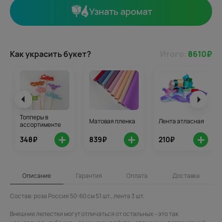
Узнать аромат
Как украсить букет?
Итого:
8610
₽
Топперы в
Матовая пленка
Лента атласная
ассортименте
+
+
+
348₽
839₽
210₽
Описание
Гарантия
Оплата
Доставка
Состав: роза Россия 50-60 см 51 шт., лента 3 шт.
Внешние лепестки могут отличаться от остальных – это так