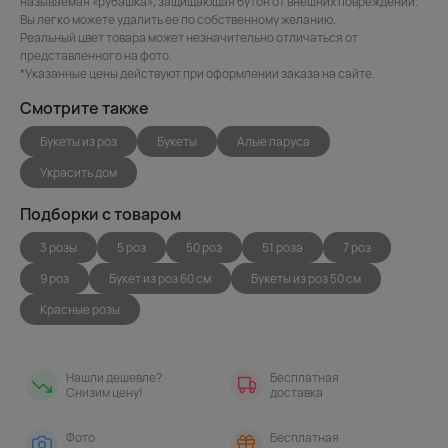
называемая «рубашка», защищающая бутон от внешних повреждений.
Вы легко можете удалить ее по собственному желанию.
Реальный цвет товара может незначительно отличаться от
представленного на фото.
*Указанные цены действуют при оформлении заказа на сайте.
Смотрите также
Букеты из роз
Букеты
Алые паруса
Украсить дом
Подборки с товаром
3 розы
5 роз
50 роз
51 роза
7 роз
9 роз
Букет из роз 60 см
Букеты из роз 50 см
Красные розы
Нашли дешевле?
Бесплатная
Снизим цену!
доставка
Фото
Бесплатная