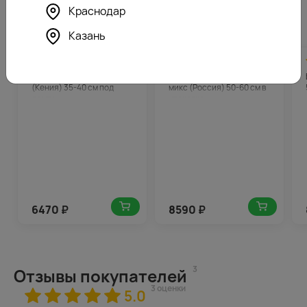
Краснодар
Похожие товары
Казань
4.8
324
4.5
430
(191)
(644)
Букет из красных роз
Букет из 51 розы яркий
(Кения) 35-40 см под
микс (Россия) 50-60 см в
ленту
упаковке
6470
₽
8590
₽
3
Отзывы покупателей
3 оценки
5.0