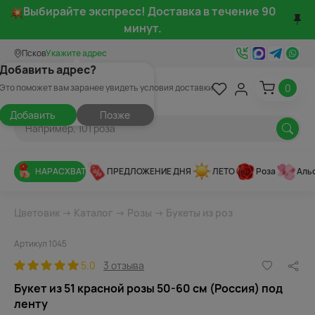
Выбирайте экспресс! Доставка в течение 90
минут.
Псков
Укажите адрес
Добавить адрес?
0
Это поможет вам заранее увидеть условия доставки
Добавить
Позже
НАРАСХВАТ
ПРЕДЛОЖЕНИЕ ДНЯ
ЛЕТО
Роза
Аль
Цветовик
→
Каталог
→
Розы
→
Букеты из роз
Артикул 1045
5.0
3 отзыва
Букет из 51 красной розы 50-60 см (Россия) под
ленту