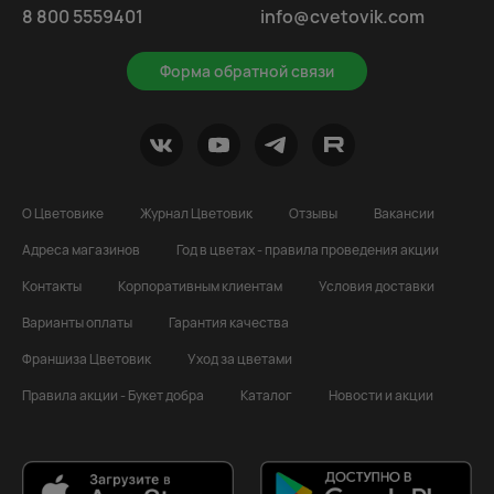
8 800 5559401
info@cvetovik.com
Форма обратной связи
О Цветовике
Журнал Цветовик
Отзывы
Вакансии
Адреса магазинов
Год в цветах - правила проведения акции
Контакты
Корпоративным клиентам
Условия доставки
Варианты оплаты
Гарантия качества
Франшиза Цветовик
Уход за цветами
Правила акции - Букет добра
Каталог
Новости и акции