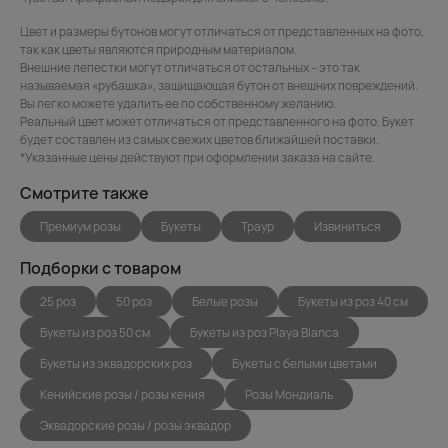
Цвет и размеры бутонов могут отличаться от представленных на фото,
так как цветы являются природным материалом.
Внешние лепестки могут отличаться от остальных – это так
называемая «рубашка», защищающая бутон от внешних повреждений.
Вы легко можете удалить ее по собственному желанию.
Реальный цвет может отличаться от представленного на фото. Букет
будет составлен из самых свежих цветов ближайшей поставки.
*Указанные цены действуют при оформлении заказа на сайте.
Смотрите также
Премиум розы
Букеты
Траур
Извиниться
Подборки с товаром
25 роз
50 роз
Белые розы
Букеты из роз 40 см
Букеты из роз 50 см
Букеты из роз Playa Blanca
Букеты из эквадорских роз
Букеты с белыми цветами
Кенийские розы / розы кения
Розы Мондиаль
Эквадорские розы / розы эквадор