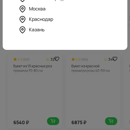
Москва
852
₽
1615
₽
Краснодар
Казань
Похожие товары
4.5
327
4.9
344
(147)
(165)
Букет из 15 красных роз
Букет из красной
премиум 70-80 см
премиум розы 40-50 см
(Эквадор) в упаковке
(Эквадор) под ленту
6540
₽
6875
₽