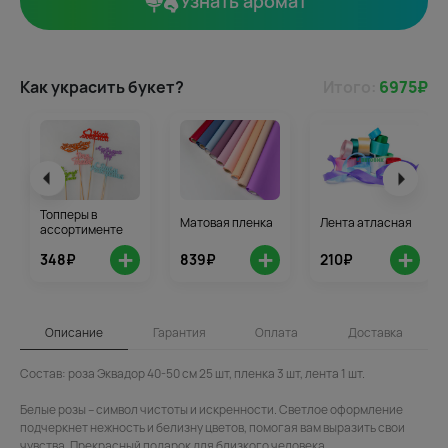
Узнать аромат
Как украсить букет?
Итого:
6975
₽
Топперы в
Матовая пленка
Лента атласная
ассортименте
+
+
+
348₽
839₽
210₽
Описание
Гарантия
Оплата
Доставка
Состав: роза Эквадор 40-50 см 25 шт, пленка 3 шт, лента 1 шт.
Белые розы – символ чистоты и искренности. Светлое оформление
подчеркнет нежность и белизну цветов, помогая вам выразить свои
чувства. Прекрасный подарок для близкого человека.