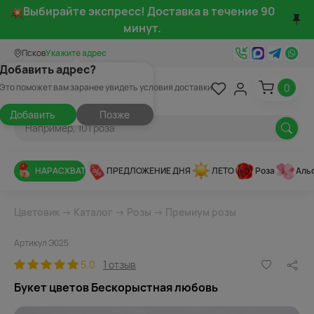
Выбирайте экспресс! Доставка в течение 90
минут.
Псков
Укажите адрес
Добавить адрес?
0
Это поможет вам заранее увидеть условия доставки
Добавить
Позже
НАРАСХВАТ
ПРЕДЛОЖЕНИЕ ДНЯ
ЛЕТО
Роза
Аль
Цветовик
→
Каталог
→
Розы
→
Премиум розы
Артикул Э025
5.0
1 отзыв
Букет цветов Бескорыстная любовь