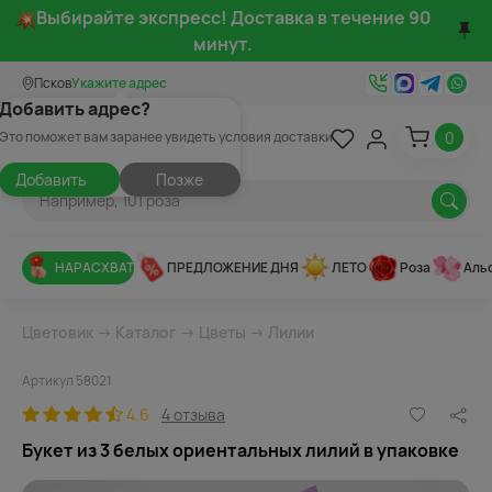
Выбирайте экспресс! Доставка в течение 90
минут.
Псков
Укажите адрес
Добавить адрес?
0
Это поможет вам заранее увидеть условия доставки
Добавить
Позже
НАРАСХВАТ
ПРЕДЛОЖЕНИЕ ДНЯ
ЛЕТО
Роза
Аль
Цветовик
→
Каталог
→
Цветы
→
Лилии
Артикул 58021
4.6
4 отзыва
Букет из 3 белых ориентальных лилий в упаковке