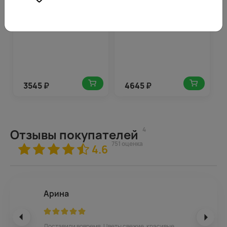
упаковке
упаковке
3545
₽
4645
₽
4
Отзывы покупателей
751 оценка
4.6
Арина
Доставили вовремя. Цветы свежие, красивые,