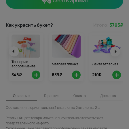
Узнать аромат
Как украсить букет?
Итого:
3795
₽
Топперы в
Матовая пленка
Лента атласная
ассортименте
+
+
+
348₽
839₽
210₽
Описание
Гарантия
Оплата
Доставка
Состав: лилия ориентальная 3 шт., пленка 2 шт., лента 2 шт.
Реальный цвет товара может незначительно отличаться от
представленного на фото.
*Указанные цены действуют при оформлении заказа на сайте.