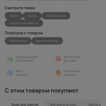
Смотрите также
Лилии
Букеты
Официальный
Свадьба для невесты
Подборки с товаром
Белые лилии
Букет из 5 лилий
Нашли дешевле?
Бесплатная
Снизим цену!
доставка
Фото
Бесплатная
контроль
открытка
С этим товаром покупают
Вазы для цветов
Мягкие игрушки
Цветы в ин