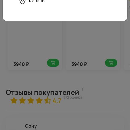
Казань
4.8
197
4.6
197
(186)
(625)
Букет из 9 хризантем
Букет из 9 кустовых
Бакарди в стильной
хризантем Балтика микс в
упаковке
стильной упаковке
3940
₽
3940
₽
1
Отзывы покупателей
572 оценки
4.7
Сону