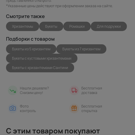
представленного на фото.
*Указанные цены действуют при оформлении заказа на сайте.
Смотрите также
Хризантемы
Букеты
Ромашки
Для подружки
Подборки с товаром
Букеты из 5 хризантем
Букеты из 7 хризантем
Букеты с кустовыми хризантемами
Букеты с хризантемами Сантини
Нашли дешевле?
Бесплатная
Снизим цену!
доставка
Фото
Бесплатная
контроль
открытка
С этим товаром покупают