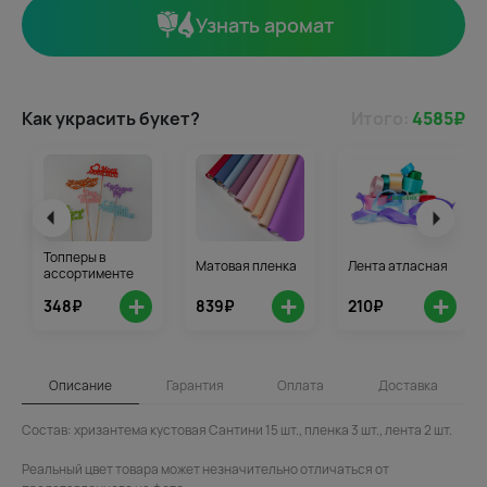
Узнать аромат
Как украсить букет?
Итого:
4585
₽
Топперы в
Матовая пленка
Лента атласная
ассортименте
+
+
+
348₽
839₽
210₽
Описание
Гарантия
Оплата
Доставка
Состав: хризантема кустовая Сантини 15 шт., пленка 3 шт., лента 2 шт.
Реальный цвет товара может незначительно отличаться от