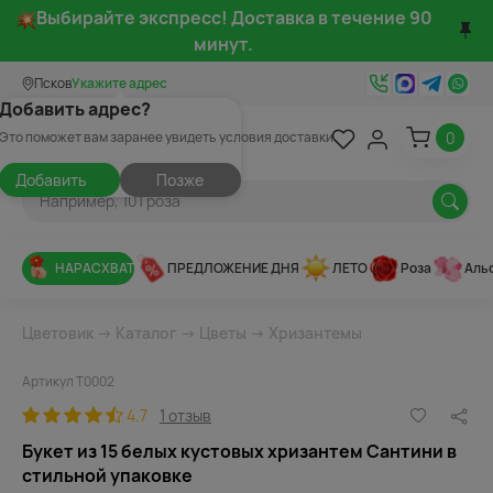
Выбирайте экспресс! Доставка в течение 90
минут.
Псков
Укажите адрес
Добавить адрес?
0
Это поможет вам заранее увидеть условия доставки
Добавить
Позже
НАРАСХВАТ
ПРЕДЛОЖЕНИЕ ДНЯ
ЛЕТО
Роза
Аль
Цветовик
→
Каталог
→
Цветы
→
Хризантемы
Артикул Т0002
4.7
1 отзыв
Букет из 15 белых кустовых хризантем Сантини в
стильной упаковке