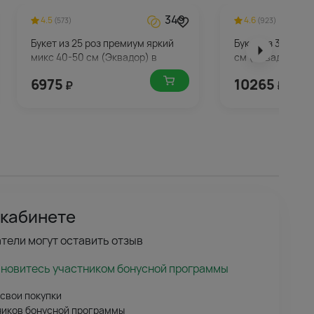
349
4.5
4.6
(573)
(923)
Букет из 25 роз премиум яркий
Букет из 35 мали
микс 40-50 см (Эквадор) в
см (Эквадор) в 
упаковке
6975
10265
₽
₽
 кабинете
тели могут оставить отзыв
ановитесь участником бонусной программы
 свои покупки
ников бонусной программы