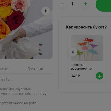
–
+
Как украсить букет?
Топперы в
ассортименте
плата
Доставка
+
348₽
нта 1 шт.
азываемая «рубашка»,
 удалить ее по собственному
едставленного на фото.