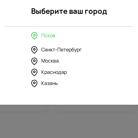
контроль
открытк
Выберите ваш город
Псков
в интерьере
Санкт-Петербург
Москва
Краснодар
127
43
4.8
(178)
стеклянная
Ваза "Флора" стеклянная
Казань
852
₽