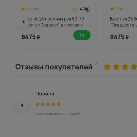
424
4.6
4.7
(908)
(615)
Букет из 25 премиум роз 60-70
Букет из 25 
см микс (Эквадор) в упаковке
(Эквадор) в 
8475
8475
₽
₽
2
Отзывы покупателей
Полина
Маме понравился, спасибо)