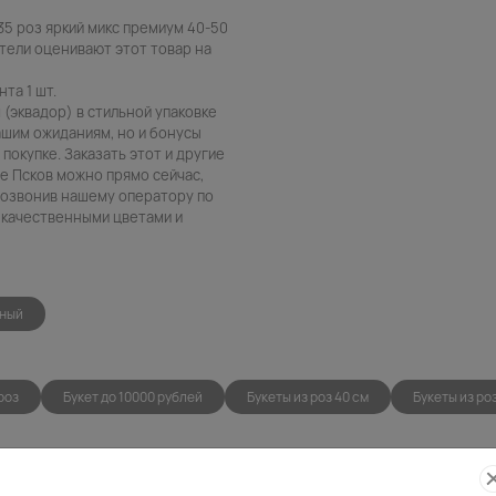
35 роз яркий микс премиум 40-50
атели оценивают этот товар на
нта 1 шт.
 (эквадор) в стильной упаковке
ашим ожиданиям, но и бонусы
покупке. Заказать этот и другие
де Псков можно прямо сейчас,
 позвонив нашему оператору по
ь качественными цветами и
ный
роз
Букет до 10000 рублей
Букеты из роз 40 см
Букеты из ро
Фото
Беспла