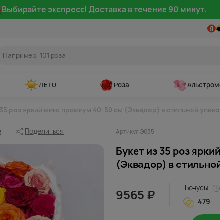
Выбирайте экспресс! Доставка в течение 90 минут.
ЛЕТО
Роза
Альстром
 35 роз яркий микс премиум 40-50 см (Эквадор) в стильной упак
е
Поделиться
Артикул Э035
Букет из 35 роз ярки
(Эквадор) в стильно
Бонусы
9565 ₽
479