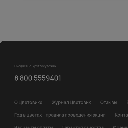
Ежедневно, круглосуточно
8 800 5559401
О Цветовике
Журнал Цветовик
Отзывы
Год в цветах - правила проведения акции
Конта
Варианты оплаты
Гарантия качества
Франш