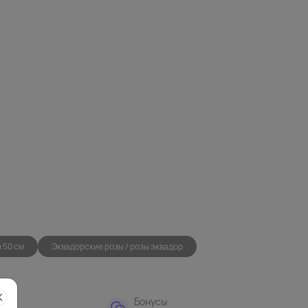
з 50 см
Эквадорские розы / розы эквадор
тная
Бонусы