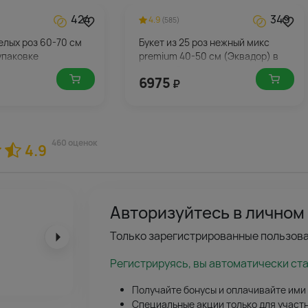
424
349
4.9
(585)
белых роз 60-70 см
Букет из 25 роз нежный микс
упаковке
premium 40-50 см (Эквадор) в
стильной упаковке
6975
₽
460 оценок
4.9
Авторизуйтесь в личном
Только зарегистрированные пользова
Регистрируясь, вы автоматически ст
Получайте бонусы и оплачивайте ими
Специальные акции только для участ