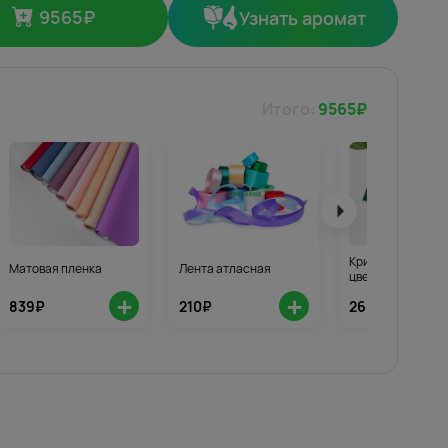
9565
₽
Узнать аромат
Итого:
9565
₽
Кризал для стой
Матовая пленка
Лента атласная
цветов 3шт.
+
+
839₽
210₽
268₽