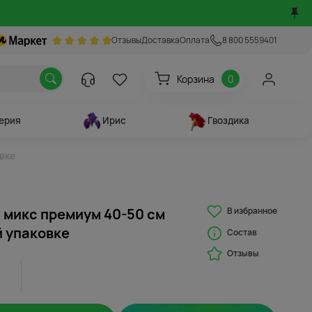
Отзывы
Доставка
Оплата
8 800 5559401
Корзина
0
ерия
Ирис
Гвоздика
овке
В избранное
й микс премиум 40-50 см
й упаковке
Состав
Отзывы