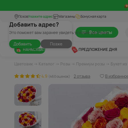
Псков
Укажите адрес
Магазины
Бонусная карта
Добавить адрес?
Все цветы
Это поможет вам заранее увидеть условия доставки
Добавить
Позже
НАРАСХВАТ
ПРЕДЛОЖЕНИЕ ДНЯ
Цветовик
→
Каталог
→
Розы
→
Премиум розы
→ Букет из
4.9
2 отзыва
В избранно
(460 оценок)