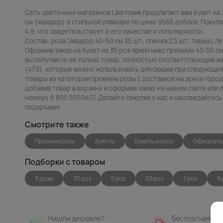
Сеть цветочных магазинов Цветовик предлагает вам букет из 
см (эквадор) в стильной упаковке по цене 9565 рублей. Покуп
4.9, что свидетельствует о его качестве и популярности.
Состав: роза Эквадор 40-50 см 35 шт., пленка 2,5 шт., тишью, ле
Оформив заказ на букет из 35 роз яркий микс премиум 40-50 см
вы получаете не только товар, полностью соответствующий в
(479), которые можно использовать для скидки при следующей 
товары из категории премиум розы с доставкой на дом в горо
добавив товар в корзину и оформив заказ на нашем сайте или
номеру 8 800 5559401. Делайте покупки у нас и наслаждайтес
подарками!
Смотрите также
Премиум розы
Букеты
Букеты из роз
Официаль
Подборки с товаром
3 розы
35 роз
5 роз
50 роз
7 роз
9 
Нашли дешевле?
Бесплатная