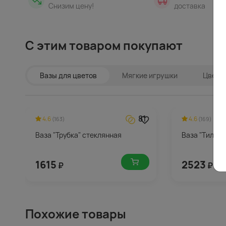
Снизим цену!
доставка
С этим товаром покупают
Вазы для цветов
Мягкие игрушки
Цветы 
81
4.6
4.6
(163)
(169)
Ваза "Трубка" стеклянная
Ваза "Тило" 
1615
2523
₽
₽
Похожие товары