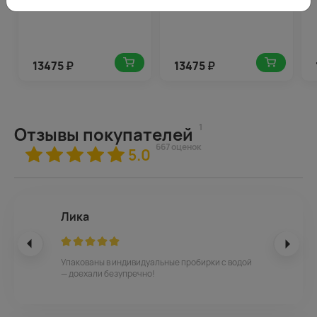
13475
₽
13475
₽
1
Отзывы покупателей
667 оценок
5.0
Лика
Упакованы в индивидуальные пробирки с водой
— доехали безупречно!