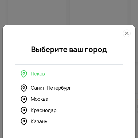
Выберите ваш город
2523
₽
852
₽
Псков
Похожие товары
Санкт-Петербург
Москва
4.9
674
5.0
674
(471)
(700)
Букет из 25 розовых
Букет из 25 лизиантусов
Краснодар
эустом в стильной
микс в стильной упаковке
упаковке
Казань