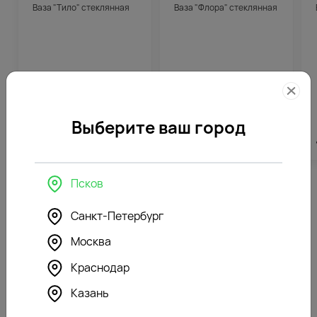
Ваза "Тило" стеклянная
Ваза "Флора" стеклянная
Выберите ваш город
2523
₽
852
₽
Псков
Похожие товары
Санкт-Петербург
Москва
Доступен с
06.11.2026
242
Краснодар
Букет из 15 гиацинтов в
стильной упаковке
Казань