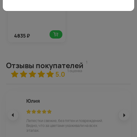
4835
₽
1
Отзывы покупателей
1 оценка
5.0
Юлия
Лепестки свежие, без пятен и повреждений.
Видно, что за цветами ухаживали на всех
этапах.