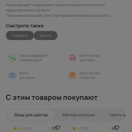
Реальный цвет товара может незначительно отличаться от
представленного на фото.
*Указанные цены действуют при оформлении заказа на сайте.
Смотрите также
Гиацинты
Букеты
Нашли дешевле?
Бесплатная
Снизим цену!
доставка
Фото
Бесплатная
контроль
открытка
С этим товаром покупают
Вазы для цветов
Мягкие игрушки
Цветы в ин
4.6
127
4.8
43
(169)
(178)