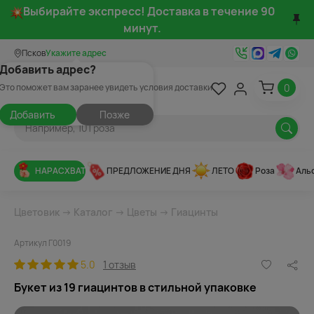
Выбирайте экспресс! Доставка в течение 90
минут.
Псков
Укажите адрес
Добавить адрес?
0
Это поможет вам заранее увидеть условия доставки
Добавить
Позже
НАРАСХВАТ
ПРЕДЛОЖЕНИЕ ДНЯ
ЛЕТО
Роза
Аль
Цветовик
→
Каталог
→
Цветы
→
Гиацинты
Артикул Г0019
5.0
1 отзыв
Букет из 19 гиацинтов в стильной упаковке