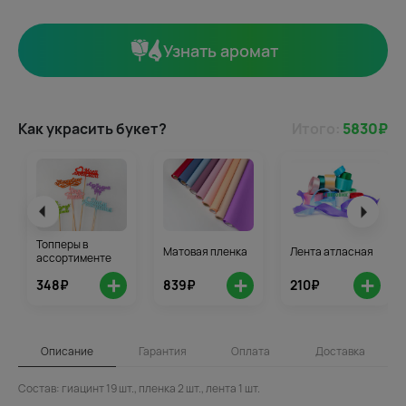
Узнать аромат
Как украсить букет?
Итого:
5830
₽
Топперы в
Матовая пленка
Лента атласная
ассортименте
+
+
+
348₽
839₽
210₽
Описание
Гарантия
Оплата
Доставка
Состав: гиацинт 19 шт., пленка 2 шт., лента 1 шт.