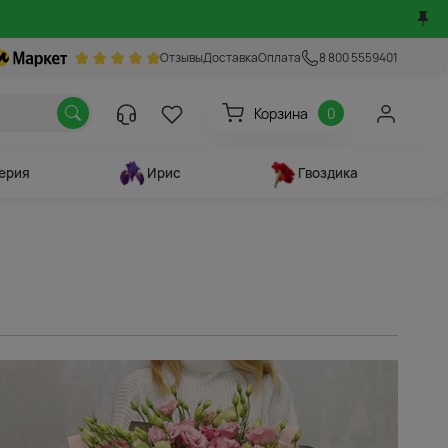
Отзывы
Доставка
Оплата
8 800 5559401
Корзина
0
ерия
Ирис
Гвоздика