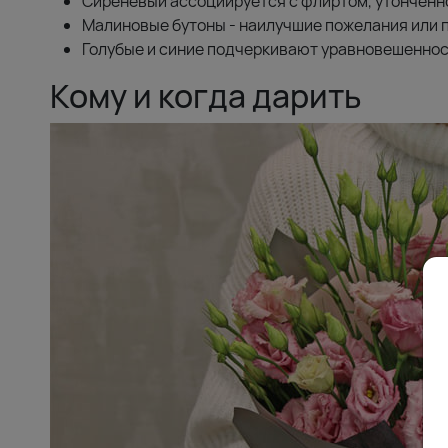
Сиреневый ассоциируется с флиртом, утонченн
Малиновые бутоны - наилучшие пожелания или п
Голубые и синие подчеркивают уравновешенност
Кому и когда дарить