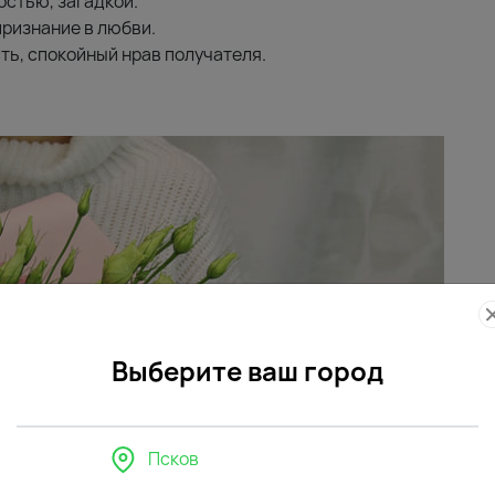
остью, загадкой.
ризнание в любви.
ь, спокойный нрав получателя.
Выберите ваш город
Псков