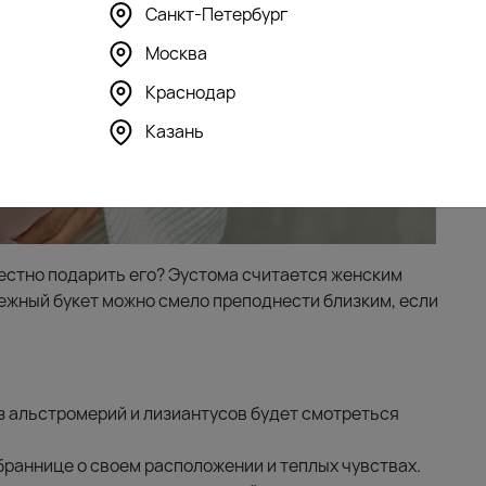
Санкт-Петербург
Москва
Краснодар
Казань
местно подарить его? Эустома считается женским
Нежный букет можно смело преподнести близким, если
з альстромерий и лизиантусов будет смотреться
браннице о своем расположении и теплых чувствах.