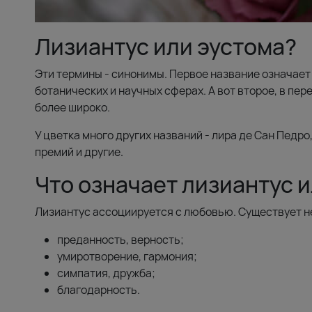
Лизиантус или эустома?
Эти термины - синонимы. Первое название означает 
ботанических и научных сферах. А вот второе, в пе
более широко.
У цветка много других названий - лира де Сан Педро
премий и другие.
Что означает лизиантус и
Лизиантус ассоциируется с любовью. Существует н
преданность, верность;
умиротворение, гармония;
симпатия, дружба;
благодарность.