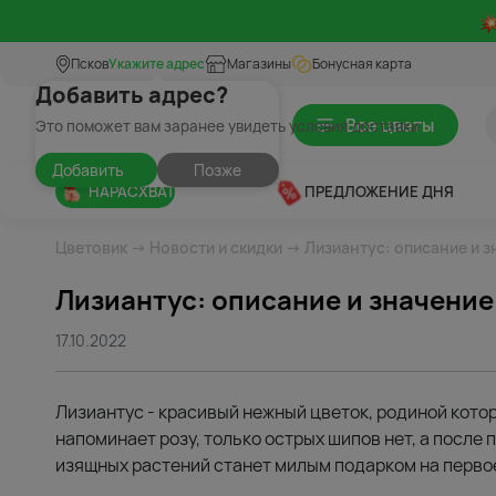
Псков
Укажите адрес
Магазины
Бонусная карта
Добавить адрес?
Все цветы
Это поможет вам заранее увидеть условия доставки
Добавить
Позже
НАРАСХВАТ
ПРЕДЛОЖЕНИЕ ДНЯ
Цветовик
→
Новости и скидки
→ Лизиантус: описание и з
Лизиантус: описание и значение
17.10.2022
Лизиантус - красивый нежный цветок, родиной кото
напоминает розу, только острых шипов нет, а после 
изящных растений станет милым подарком на первое