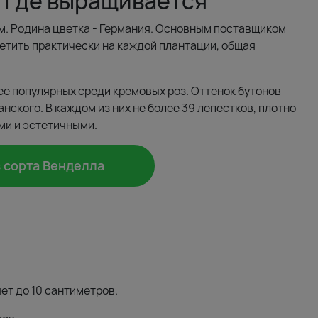
 где выращивается
ом. Родина цветка - Германия. Основным поставщиком
етить практически на каждой плантации, общая
ее популярных среди кремовых роз. Оттенок бутонов
нского. В каждом из них не более 39 лепестков, плотно
ми и эстетичными.
з сорта Венделла
ет до 10 сантиметров.