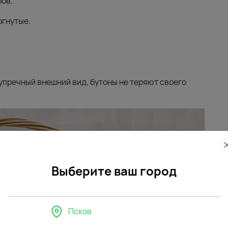
ров.
огнутые.
зупречный внешний вид, бутоны не теряют своего
Выберите ваш город
Псков