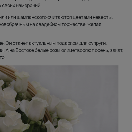
 своих намерений.
или или шампанского считаются цветами невесты.
новобрачным на свадебном торжестве, желая
е. Он станет актуальным подарком для супруги,
. А на Востоке белые розы олицетворяют осень, закат,
го.