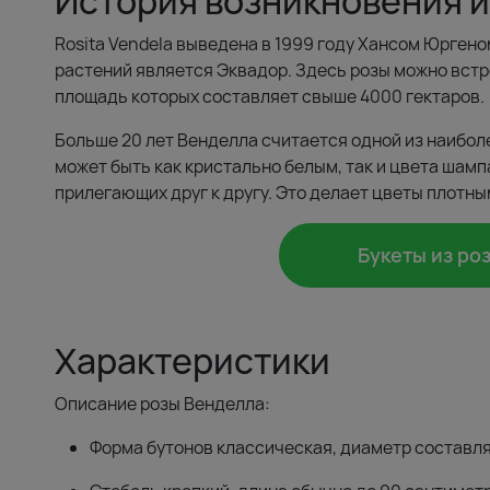
История возникновения и
Rosita Vendela выведена в 1999 году Хансом Юрген
растений является Эквадор. Здесь розы можно встр
площадь которых составляет свыше 4000 гектаров.
Больше 20 лет Венделла считается одной из наибол
может быть как кристально белым, так и цвета шампа
прилегающих друг к другу. Это делает цветы плотны
Букеты из ро
Характеристики
Описание розы Венделла:
Форма бутонов классическая, диаметр составля