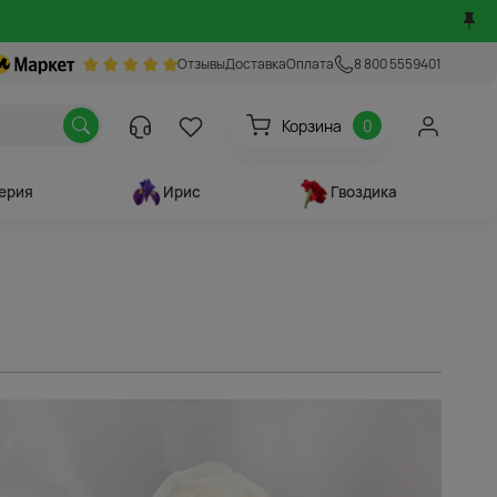
Отзывы
Доставка
Оплата
8 800 5559401
Корзина
0
ерия
Ирис
Гвоздика