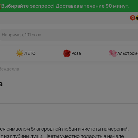
Выбирайте экспресс! Доставка в течение 90 минут.
ЛЕТО
Роза
Альстром
Венделла
а
тся символом благородной любви и чистоты намерений.
т из глубины души. Цветы уместно подарить в начале