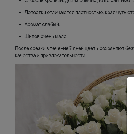
Стебель крепкий, длина обычно до 90 сантимет
Лепестки отличаются плотностью, края чуть от
Аромат слабый.
Шипов очень мало.
После срезки в течение 7 дней цветы сохраняют бе
качества и привлекательности.