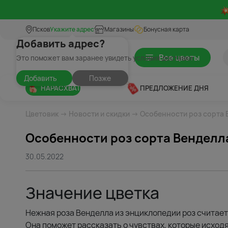
Псков
Укажите адрес
Магазины
Бонусная карта
Добавить адрес?
Все цветы
Это поможет вам заранее увидеть условия доставки
Добавить
Позже
НАРАСХВАТ
ПРЕДЛОЖЕНИЕ ДНЯ
Цветовик
→
Новости и скидки
→ Особенности роз сорта 
Особенности роз сорта Венделл
30.05.2022
Значение цветка
Нежная роза Венделла из энциклопедии роз считае
Она поможет рассказать о чувствах, которые исходя