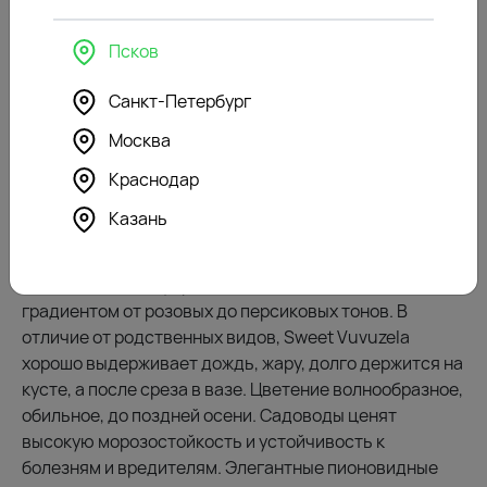
характеризуется прямостоячими стеблями,
красивыми блестящими листьями с зазубренными
Псков
краями. Растение не занимает много места, куст не
разрастается вширь, сохраняя в диаметре до 60 см.
Санкт-Петербург
Густомахровый бутон шарообразной формы
Москва
отличается тугой структурой. Множество лепестков
золотистого окраса сияют, словно золотые монеты.
Краснодар
Издали цветок похож на пышный пион.
Казань
Вувузела Свит
Оттенок нежно-пудровый, с едва заметным
градиентом от розовых до персиковых тонов. В
отличие от родственных видов, Sweet Vuvuzela
хорошо выдерживает дождь, жару, долго держится на
кусте, а после среза в вазе. Цветение волнообразное,
обильное, до поздней осени. Садоводы ценят
высокую морозостойкость и устойчивость к
болезням и вредителям. Элегантные пионовидные