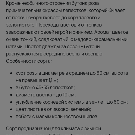
Кроме необычного строения бутона роза
примечательна окрасом лепестков, который бывает
от песочно-оранжевого до кораллового и
золотистого. Переходы цветов и оттенков
завораживают своей игрой и сиянием. Аромат цветов
очень тонкий, сладковатый, с медово-карамельными
нотами. Цветет дважды за сезон - бутоны
распускаются в середине весны и осенью.
Особенности сорта:
куст розы в диаметре в среднем до 60 см, высота
не превышает 1,1 м;
в бутоне 45-55 лепестков;
диаметр цветка - до 10 см;
углубление корневой системы в земле - до 60 см;
цвет листьев оливково-зеленый;
побеги с малым количеством шипов.
Сорт предназначен для климата с зимней