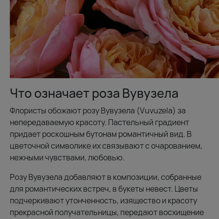
Что означает роза Вувузела
Флористы обожают розу Вувузела (Vuvuzela) за
непередаваемую красоту. Пастельный градиент
придает роскошным бутонам романтичный вид. В
цветочной символике их связывают с очарованием,
нежными чувствами, любовью.
Розу Вувузела добавляют в композиции, собранные
для романтических встреч, в букеты невест. Цветы
подчеркивают утонченность, изящество и красоту
прекрасной получательницы, передают восхищение