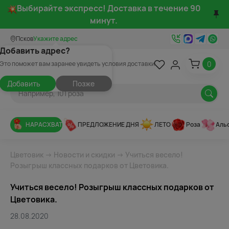
Выбирайте экспресс! Доставка в течение 90
минут.
Псков
Укажите адрес
Добавить адрес?
0
Это поможет вам заранее увидеть условия доставки
Добавить
Позже
НАРАСХВАТ
ПРЕДЛОЖЕНИЕ ДНЯ
ЛЕТО
Роза
Аль
Цветовик
→
Новости и скидки
→ Учиться весело!
Розыгрыш классных подарков от Цветовика.
Учиться весело! Розыгрыш классных подарков от
Цветовика.
28.08.2020