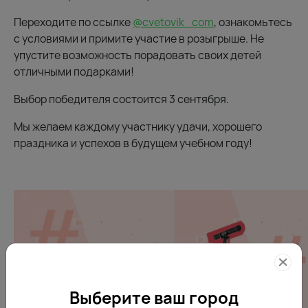
Переходите по ссылке
@cvetovik_com
, ознакомьтесь
с условиями и примите участие в розыгрыше. Не
упустите возможность порадовать своих детей
отличными подарками!
Выбор победителя состоится 3 сентября.
Мы желаем каждому участнику удачи, хорошего
праздника и успехов в будущем учебном году!
Выберите ваш город