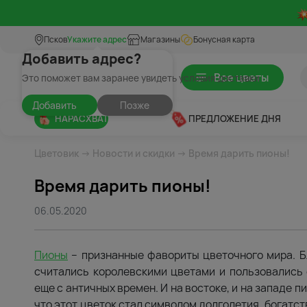
Псков
Укажите адрес
Магазины
Бонусная карта
Добавить адрес?
Все цветы
Это поможет вам заранее увидеть условия доставки
Добавить
Позже
НАРАСХВАТ
ПРЕДЛОЖЕНИЕ ДНЯ
Цветовик
→
Новости и скидки
→ Время дарить пионы!
Время дарить пионы!
06.05.2020
Пионы
– признанные фавориты цветочного мира. Б
считались королевскими цветами и пользовались
еще с античных времен. И на востоке, и на западе 
что этот цветок стал символом долголетия, богатст