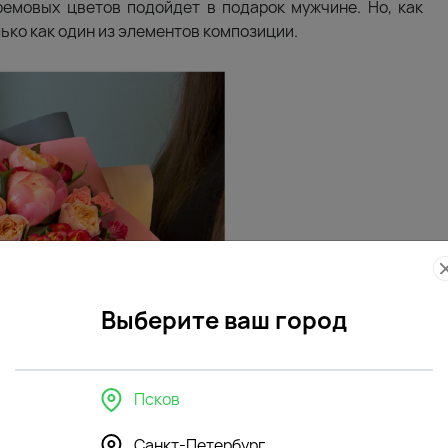
емовых цветов подойдет в подарок мужчине. Но, как
ько как один из элементов композиции.
Выберите ваш город
Псков
Санкт-Петербург
лавное – не пересушить их. Эти цветы любят влажный