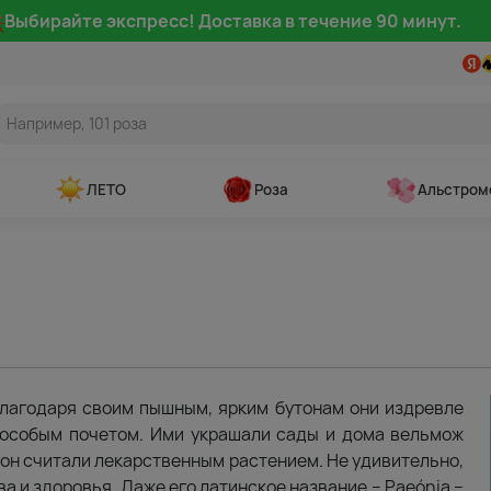
Выбирайте экспресс! Доставка в течение 90 минут.
ЛЕТО
Роза
Альстром
лагодаря своим пышным, ярким бутонам они издревле
 особым почетом. Ими украшали сады и дома вельмож
пион считали лекарственным растением. Не удивительно,
ва и здоровья. Даже его латинское название – Paeónia –