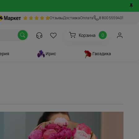
Отзывы
Доставка
Оплата
8 800 5559401
Корзина
0
ерия
Ирис
Гвоздика