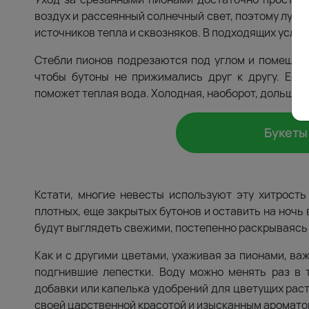
воздух и рассеянный солнечный свет, поэтому лучш
источников тепла и сквозняков. В подходящих услов
Стебли пионов подрезаются под углом и помещают
чтобы бутоны не прижимались друг к другу. Есл
поможет теплая вода. Холодная, наоборот, дольше 
Букеты
Кстати, многие невесты используют эту хитрость
плотных, еще закрытых бутонов и оставить на ночь
будут выглядеть свежими, постепенно раскрываясь 
Как и с другими цветами, ухаживая за пионами, в
подгнившие лепестки. Воду можно менять раз в 
добавки или капелька удобрений для цветущих раст
своей царственной красотой и изысканным аромато