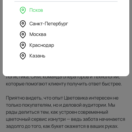
решение. ИИ берёт на себя рутину, чтобы у команды
Псков
оставалось больше времени на такие разговоры.
Санкт-Петербург
И для нас важно сохранять этот баланс.
Москва
Публикация особенно ценна, потому что она
Краснодар
показывает Цветовик не только как сеть цветочных
магазинов, но и как компанию, которая внимательно
Казань
развивает сервис. За красивым букетом стоит
большая внутренняя работа: контактный центр,
логистика, CRM, команда операторов и технологии,
которые помогают клиенту получить ответ быстрее.
Приятно видеть, что опыт Цветовика интересен не
только покупателям, но и деловой аудитории. Мы
рады делиться тем, как устроен современный
цветочный сервис изнутри — ведь забота начинается
задолго до того, как букет окажется в ваших руках.