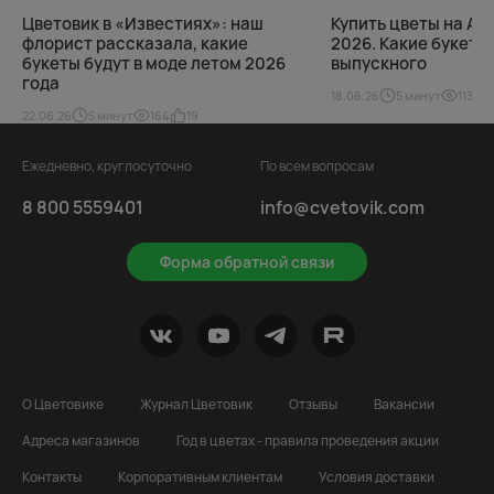
Цветовик в «Известиях»: наш
Купить цветы на Ал
флорист рассказала, какие
2026. Какие букеты
букеты будут в моде летом 2026
выпускного
года
18.06.26
5 минут
113
22.06.26
5 минут
164
19
Ежедневно, круглосуточно
По всем вопросам
8 800 5559401
info@cvetovik.com
Форма обратной связи
О Цветовике
Журнал Цветовик
Отзывы
Вакансии
Адреса магазинов
Год в цветах - правила проведения акции
Контакты
Корпоративным клиентам
Условия доставки