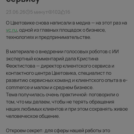
23.06.26
5 минут
102
16
О Цветовике снова написали в медиа — на этот раз на
vc.ru
, одной из главных площадок о бизнесе,
технологиях и предпринимательстве.
В материале о внедрении голосовых роботов с ИИ
экспертный комментарий дала Кристина
Феоктистова — директор клиентского сервиса и
контактного центра Цветовика, специалист по
развитию сервисных команд и клиентского опыта в e-
commerce и малом и среднем бизнесе.
Тема получилась очень практичной: поговорили о
том, что мы делаем, чтобы не терять обращения
наших любимых клиентов и при этом сохранять живое
человеческое общение.
Откроем секрет: для сферы нашей работы это