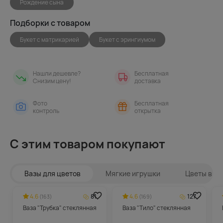
Рождение сына
Подборки с товаром
Букет с матрикарией
Букет с эрингиумом
Нашли дешевле?
Бесплатная
Снизим цену!
доставка
Фото
Бесплатная
контроль
открытка
С этим товаром покупают
Вазы для цветов
Мягкие игрушки
Цветы в ин
4.6
81
4.6
127
(163)
(169)
Ваза "Трубка" стеклянная
Ваза "Тило" стеклянная