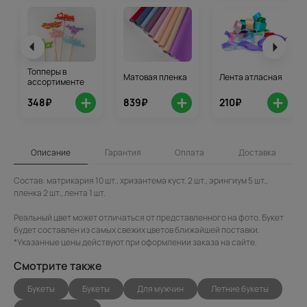
Топперы в
Матовая пленка
Лента атласная
ассортименте
+
+
+
348₽
839₽
210₽
Описание
Гарантия
Оплата
Доставка
Состав: матрикария 10 шт., хризантема куст. 2 шт., эрингиум 5 шт.,
пленка 2 шт., лента 1 шт.
Реальный цвет может отличаться от представленного на фото. Букет
будет составлен из самых свежих цветов ближайшей поставки.
*Указанные цены действуют при оформлении заказа на сайте.
Смотрите также
Букеты
Букеты
Для мужчин
Летние букеты