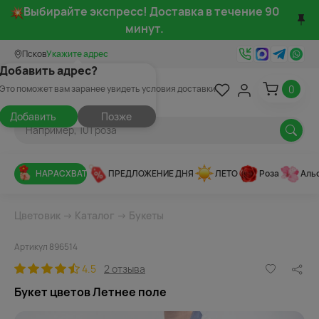
Выбирайте экспресс! Доставка в течение 90
минут.
Псков
Укажите адрес
Добавить адрес?
0
Это поможет вам заранее увидеть условия доставки
Добавить
Позже
НАРАСХВАТ
ПРЕДЛОЖЕНИЕ ДНЯ
ЛЕТО
Роза
Аль
Цветовик
→
Каталог
→
Букеты
Артикул 896514
4.5
2 отзыва
Букет цветов Летнее поле