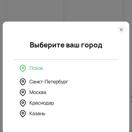
Выберите ваш город
1615
₽
2523
₽
Псков
Похожие товары
Санкт-Петербург
4.7
242
4.9
242
(199)
(160)
Москва
Букет цветов Лавандовый
Букет цветов Феерия
сон
красок
Краснодар
Казань