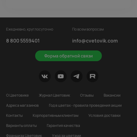
Ежедневно, круглосуточно
По всем вопросам
8 800 5559401
info@cvetovik.com
Форма обратной связи
О Цветовике
Журнал Цветовик
Отзывы
Вакансии
Адреса магазинов
Год в цветах - правила проведения акции
Контакты
Корпоративным клиентам
Условия доставки
Варианты оплаты
Гарантия качества
Франшиза Цветовик
Уход за цветами