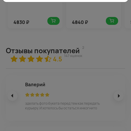
4830
₽
4840
₽
2
Отзывы покупателей
147 оценок
4.5
Валерий
зделать фото букета перед тем как передать
курьеру. И хотелось бы остаться инкогнито