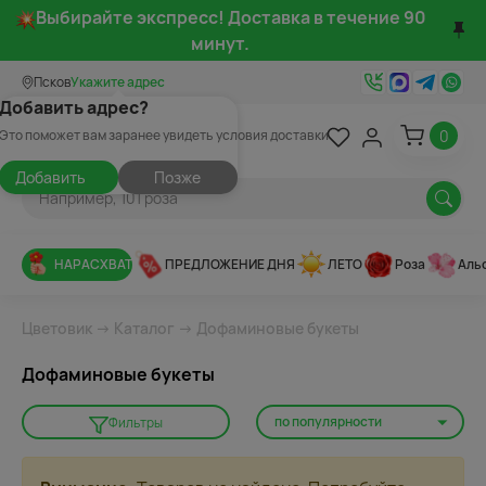
Выбирайте экспресс! Доставка в течение 90
минут.
Псков
Укажите адрес
Добавить адрес?
0
Это поможет вам заранее увидеть условия доставки
Добавить
Позже
НАРАСХВАТ
ПРЕДЛОЖЕНИЕ ДНЯ
ЛЕТО
Роза
Аль
Цветовик
→
Каталог
→ Дофаминовые букеты
Дофаминовые букеты
по популярности
Фильтры