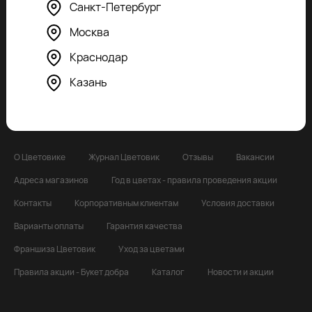
Санкт-Петербург
Ежедневно, круглосуточно
По всем вопросам
Москва
8 800 5559401
info@cvetovik.com
Краснодар
Форма обратной связи
Казань
О Цветовике
Журнал Цветовик
Отзывы
Вакансии
Адреса магазинов
Год в цветах - правила проведения акции
Контакты
Корпоративным клиентам
Условия доставки
Варианты оплаты
Гарантия качества
Франшиза Цветовик
Уход за цветами
Правила акции - Букет добра
Каталог
Новости и акции