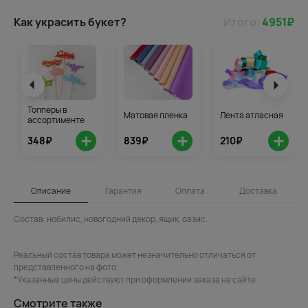
Как украсить букет?
Итого:
4951
₽
Топперы в
Матовая пленка
Лента атласная
ассортименте
+
+
+
348₽
839₽
210₽
Описание
Гарантия
Оплата
Доставка
Состав: нобилис, новогодний декор, ящик, оазис.
Реальный состав товара может незначительно отличаться от
представленного на фото.
*Указанные цены действуют при оформлении заказа на сайте.
Смотрите также