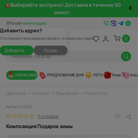
Выбирайте экспресс! Доставка в течение 90
минут.
Псков
Укажите адрес
Добавить адрес?
0
Это поможет вам заранее увидеть условия доставки
Добавить
Позже
НАРАСХВАТ
ПРЕДЛОЖЕНИЕ ДНЯ
ЛЕТО
Роза
Аль
Цветовик
→
Каталог
→
Праздники
→
Новый Год
Артикул 50203
0 отзывов
Композиция Подарок зимы