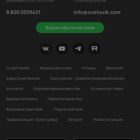
Ежедневно, круглосуточно
По всем вопросам
8 800 5559401
info@cvetovik.com
Форма обратной связи
О Цветовике
Журнал Цветовик
Отзывы
Вакансии
Адреса магазинов
Год в цветах - правила проведения акции
Контакты
Корпоративным клиентам
Условия доставки
Варианты оплаты
Гарантия качества
Франшиза Цветовик
Уход за цветами
Правила акции - Букет добра
Каталог
Новости и акции