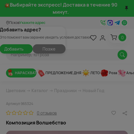
Выбирайте экспресс! Доставка в течение 90
минут.
Псков
Укажите адрес
Добавить адрес?
0
Это поможет вам заранее увидеть условия доставки
Добавить
Позже
НАРАСХВАТ
ПРЕДЛОЖЕНИЕ ДНЯ
ЛЕТО
Роза
Аль
Цветовик
→
Каталог
→
Праздники
→
Новый Год
Артикул 965324
0 отзывов
Композиция Волшебство