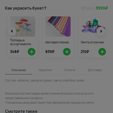
Как украсить букет?
Итого:
3959
₽
Топперы в
Матовая пленка
Лента атласная
ассортименте
+
+
+
348₽
839₽
210₽
Описание
Гарантия
Оплата
Доставка
Состав: нобилис, декор игрушки, свеча, коробка, оазис.
Реальный состав товара может незначительно отличаться от
представленного на фото.
*Указанные цены действуют при оформлении заказа на сайте.
Смотрите также