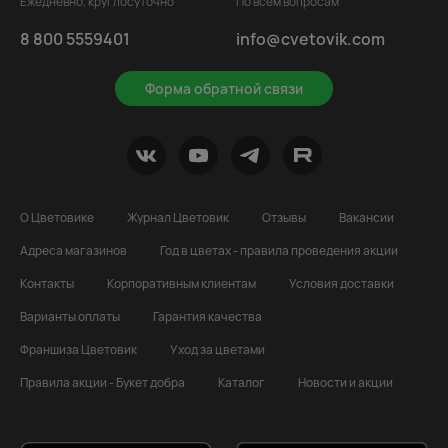
Ежедневно, круглосуточно
По всем вопросам
8 800 5559401
info@cvetovik.com
Форма обратной связи
О Цветовике
Журнал Цветовик
Отзывы
Вакансии
Адреса магазинов
Год в цветах - правила проведения акции
Контакты
Корпоративным клиентам
Условия доставки
Варианты оплаты
Гарантия качества
Франшиза Цветовик
Уход за цветами
Правила акции - Букет добра
Каталог
Новости и акции