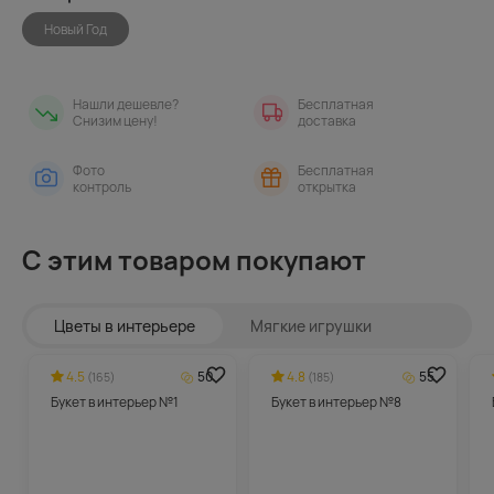
Новый Год
Нашли дешевле?
Бесплатная
Снизим цену!
доставка
Фото
Бесплатная
контроль
открытка
С этим товаром покупают
Цветы в интерьере
Мягкие игрушки
4.5
50
4.8
55
(165)
(185)
Букет в интерьер №1
Букет в интерьер №8