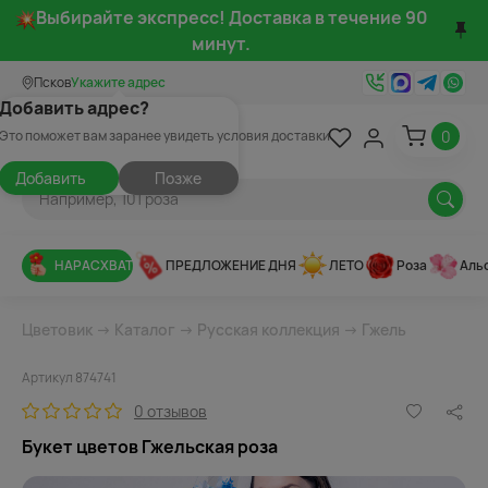
Выбирайте экспресс! Доставка в течение 90
минут.
Псков
Укажите адрес
Добавить адрес?
0
Это поможет вам заранее увидеть условия доставки
Добавить
Позже
НАРАСХВАТ
ПРЕДЛОЖЕНИЕ ДНЯ
ЛЕТО
Роза
Аль
Цветовик
→
Каталог
→
Русская коллекция
→
Гжель
Артикул 874741
0 отзывов
Букет цветов Гжельская роза