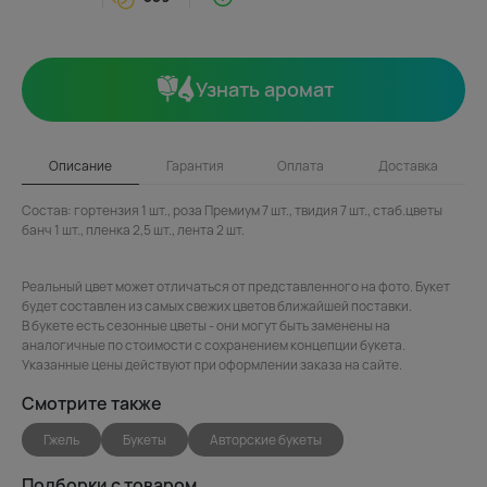
Узнать аромат
Описание
Гарантия
Оплата
Доставка
Состав: гортензия 1 шт., роза Премиум 7 шт., твидия 7 шт., стаб.цветы
банч 1 шт., пленка 2,5 шт., лента 2 шт.
Реальный цвет может отличаться от представленного на фото. Букет
будет составлен из самых свежих цветов ближайшей поставки.
В букете есть сезонные цветы - они могут быть заменены на
аналогичные по стоимости с сохранением концепции букета.
Указанные цены действуют при оформлении заказа на сайте.
Смотрите также
Гжель
Букеты
Авторские букеты
Подборки с товаром