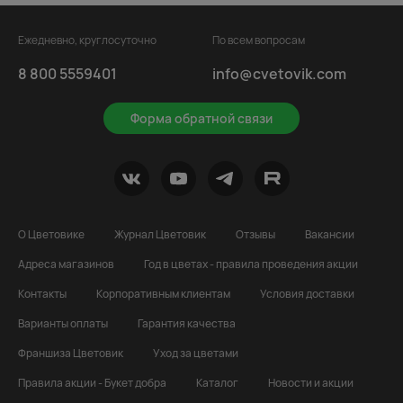
Ежедневно, круглосуточно
По всем вопросам
8 800 5559401
info@cvetovik.com
Форма обратной связи
О Цветовике
Журнал Цветовик
Отзывы
Вакансии
Адреса магазинов
Год в цветах - правила проведения акции
Контакты
Корпоративным клиентам
Условия доставки
Варианты оплаты
Гарантия качества
Франшиза Цветовик
Уход за цветами
Правила акции - Букет добра
Каталог
Новости и акции