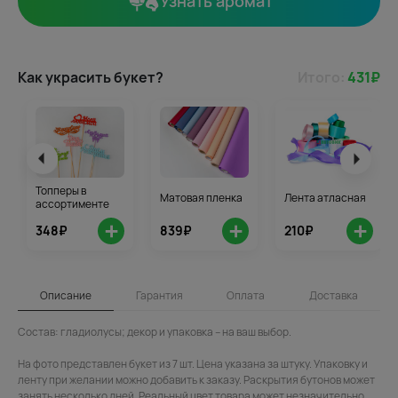
Узнать аромат
Как украсить букет?
Итого:
431
₽
Топперы в
Матовая пленка
Лента атласная
ассортименте
+
+
+
348₽
839₽
210₽
Описание
Гарантия
Оплата
Доставка
Состав: гладиолусы; декор и упаковка – на ваш выбор.
На фото представлен букет из 7 шт. Цена указана за штуку. Упаковку и
ленту при желании можно добавить к заказу. Раскрытия бутонов может
занять несколько дней. Реальный цвет товара может незначительно