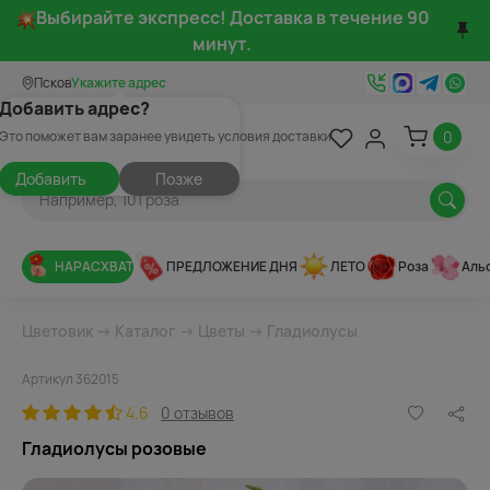
Выбирайте экспресс! Доставка в течение 90
минут.
Псков
Укажите адрес
Добавить адрес?
0
Это поможет вам заранее увидеть условия доставки
Добавить
Позже
НАРАСХВАТ
ПРЕДЛОЖЕНИЕ ДНЯ
ЛЕТО
Роза
Аль
Цветовик
→
Каталог
→
Цветы
→
Гладиолусы
Артикул 362015
4.6
0 отзывов
Гладиолусы розовые