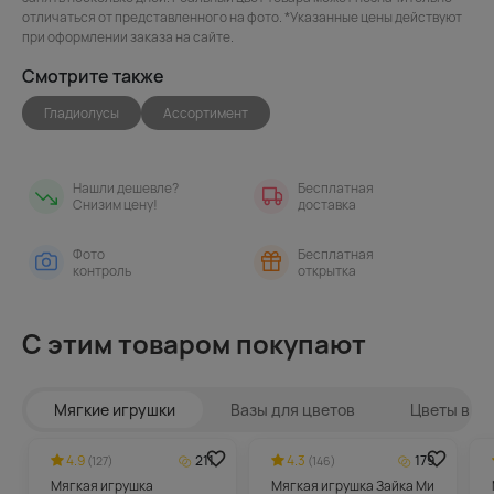
отличаться от представленного на фото. *Указанные цены действуют
при оформлении заказа на сайте.
Смотрите также
Гладиолусы
Ассортимент
Нашли дешевле?
Бесплатная
Снизим цену!
доставка
Фото
Бесплатная
контроль
открытка
С этим товаром покупают
Мягкие игрушки
Вазы для цветов
Цветы в ин
4.9
211
4.3
179
(127)
(146)
Мягкая игрушка
Мягкая игрушка Зайка Ми