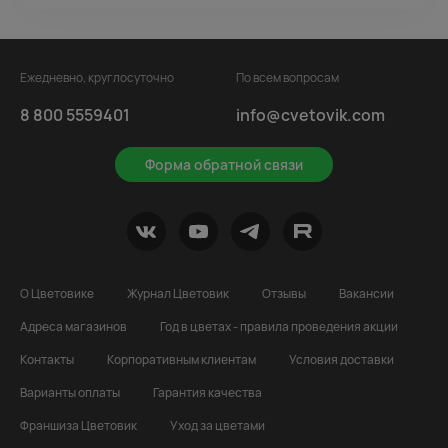
Ежедневно, круглосуточно
По всем вопросам
8 800 5559401
info@cvetovik.com
Форма обратной связи
О Цветовике
Журнал Цветовик
Отзывы
Вакансии
Адреса магазинов
Год в цветах - правила проведения акции
Контакты
Корпоративным клиентам
Условия доставки
Варианты оплаты
Гарантия качества
Франшиза Цветовик
Уход за цветами