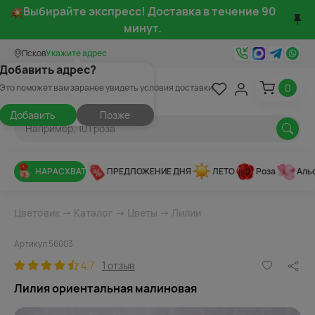
Выбирайте экспресс! Доставка в течение 90
минут.
Псков
Укажите адрес
Добавить адрес?
0
Это поможет вам заранее увидеть условия доставки
Добавить
Позже
НАРАСХВАТ
ПРЕДЛОЖЕНИЕ ДНЯ
ЛЕТО
Роза
Аль
Цветовик
→
Каталог
→
Цветы
→
Лилии
Артикул 56003
4.7
1 отзыв
Лилия ориентальная малиновая