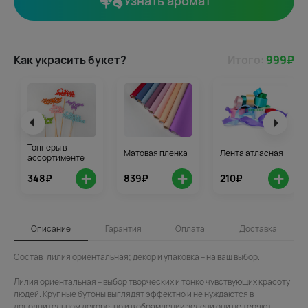
Узнать аромат
Как украсить букет?
Итого:
999
₽
Топперы в
Матовая пленка
Лента атласная
ассортименте
+
+
+
348₽
839₽
210₽
Описание
Гарантия
Оплата
Доставка
Состав: лилия ориентальная; декор и упаковка – на ваш выбор.
Лилия ориентальная – выбор творческих и тонко чувствующих красоту
людей. Крупные бутоны выглядят эффектно и не нуждаются в
дополнительном декоре, но и в обрамлении зелени они не теряют