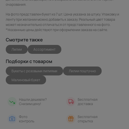
очарования.
На фото представлен букет из 7 шт. Цена указана за штуку. Упаковку и
ленту при желании можно добавить к заказу. Реальный цвет товара
может незначительно отличаться от представленного на фото.
*Указанные цены действуют при оформлении заказа на сайте.
Смотрите также
Лилии
Ассортимент
Подборки с товаром
Букеты с розовыми лилиями
Лилии поштучно
Малиновый букет
Нашли дешевле?
Бесплатная
Снизим цену!
доставка
Фото
Бесплатная
контроль
открытка