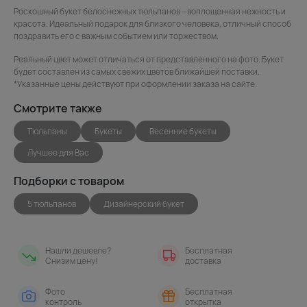
Роскошный букет белоснежных тюльпанов – воплощенная нежность и
красота. Идеальный подарок для близкого человека, отличный способ
поздравить его с важным событием или торжеством.
Реальный цвет может отличаться от представленного на фото. Букет
будет составлен из самых свежих цветов ближайшей поставки.
*Указанные цены действуют при оформлении заказа на сайте.
Смотрите также
Тюльпаны
Букеты
Весенние букеты
Лучшее для Вас
Подборки с товаром
5 тюльпанов
Дизайнерский букет
Нашли дешевле?
Бесплатная
Снизим цену!
доставка
Фото
Бесплатная
контроль
открытка