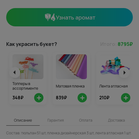
Узнать аромат
Как украсить букет?
Итого:
8795
₽
Топперы в
Матовая пленка
Лента атласная
ассортименте
+
+
+
348₽
839₽
210₽
Описание
Гарантия
Оплата
Доставка
Состав: тюльпан 51 шт, пленка дизайнерская 3 шт, лента атласная 1 шт.