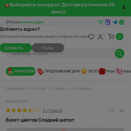
Выбирайте экспресс! Доставка в течение 90
минут.
Псков
Укажите адрес
Добавить адрес?
0
Это поможет вам заранее увидеть условия доставки
Добавить
Позже
НАРАСХВАТ
ПРЕДЛОЖЕНИЕ ДНЯ
ЛЕТО
Роза
Аль
Цветовик
→
Каталог
→
Цветы
→
Тюльпаны
Артикул Т052
4.5
0 отзывов
Букет цветов Сладкий шепот