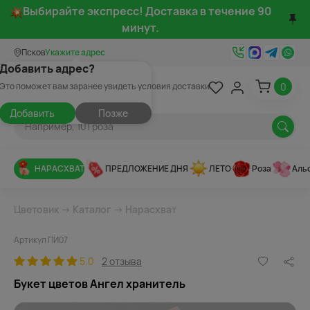
Выбирайте экспресс! Доставка в течение 90
минут.
Псков
Укажите адрес
Добавить адрес?
0
Это поможет вам заранее увидеть условия доставки
Добавить
Позже
НАРАСХВАТ
ПРЕДЛОЖЕНИЕ ДНЯ
ЛЕТО
Роза
Аль
Цветовик
→
Каталог
→
Нарасхват
Артикул ПИ07
5.0
2 отзыва
Букет цветов Ангел хранитель