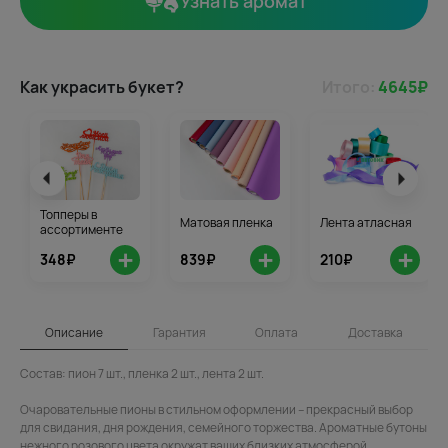
Узнать аромат
Как украсить букет?
Итого:
4645
₽
Топперы в
Матовая пленка
Лента атласная
ассортименте
+
+
+
348₽
839₽
210₽
Описание
Гарантия
Оплата
Доставка
Состав: пион 7 шт., пленка 2 шт., лента 2 шт.
Очаровательные пионы в стильном оформлении – прекрасный выбор
для свидания, дня рождения, семейного торжества. Ароматные бутоны
нежного розового цвета окружат ваших близких атмосферой