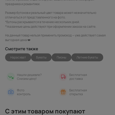
праздника и романтики.
Размер бутонов и реальный цвет товара может незначительно
отличаться от представленного на фото.
*Бутоны раскрываются в течение нескольких дней.
*Указанные цены действуют при оформлении заказа на сайте.
На данный товар нельзя применить промокод — уже действует самая
выгодная цена ❤️
Смотрите также
Нарасхват
Букеты
Пионы
Летние букеты
Нашли дешевле?
Бесплатная
Снизим цену!
доставка
Фото
Бесплатная
контроль
открытка
С этим товаром покупают