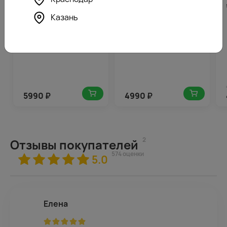
микс под ленту
нежный микс 40 см
(Кения) под ленту
Казань
5990
₽
4990
₽
2
Отзывы покупателей
574 оценки
5.0
Елена