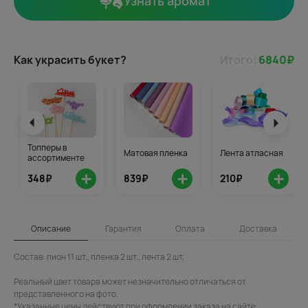
Узнать аромат
Как украсить букет?
Итого:
6840
₽
Топперы в
Матовая пленка
Лента атласная
ассортименте
+
+
+
348₽
839₽
210₽
Описание
Гарантия
Оплата
Доставка
Состав: пион 11 шт., пленка 2 шт., лента 2 шт.
Реальный цвет товара может незначительно отличаться от
представленного на фото.
*Указанные цены действуют при оформлении заказа на сайте.