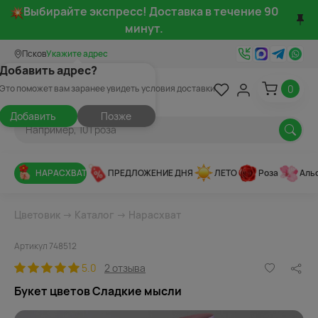
Выбирайте экспресс! Доставка в течение 90
минут.
Псков
Укажите адрес
Добавить адрес?
0
Это поможет вам заранее увидеть условия доставки
Добавить
Позже
НАРАСХВАТ
ПРЕДЛОЖЕНИЕ ДНЯ
ЛЕТО
Роза
Аль
Цветовик
→
Каталог
→
Нарасхват
Артикул 748512
5.0
2 отзыва
Букет цветов Сладкие мысли