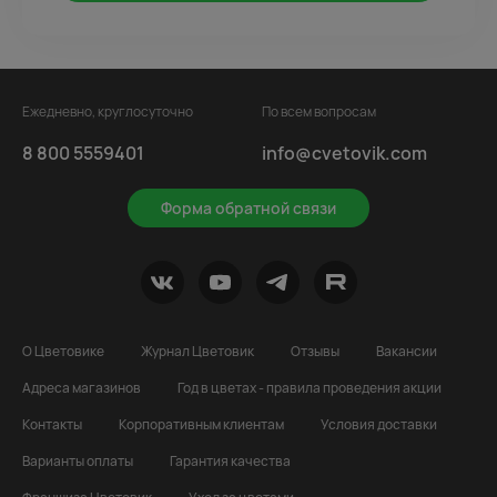
Ежедневно, круглосуточно
По всем вопросам
8 800 5559401
info@cvetovik.com
Форма обратной связи
О Цветовике
Журнал Цветовик
Отзывы
Вакансии
Адреса магазинов
Год в цветах - правила проведения акции
Контакты
Корпоративным клиентам
Условия доставки
Варианты оплаты
Гарантия качества