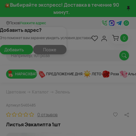
Выбирайте экспресс! Доставка в течение 90
минут.
Псков
Укажите адрес
Добавить адрес?
0
Это поможет вам заранее увидеть условия доставки
Добавить
Позже
НАРАСХВАТ
ПРЕДЛОЖЕНИЕ ДНЯ
ЛЕТО
Роза
Аль
Цветовик
→
Каталог
→
Зелень
Артикул 5465485
0 отзывов
Листья Эвкалипта 1шт