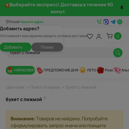
Выбирайте экспресс! Доставка в течение 90
минут.
Псков
Укажите адрес
Добавить адрес?
0
Это поможет вам заранее увидеть условия доставки
Добавить
Позже
НАРАСХВАТ
ПРЕДЛОЖЕНИЕ ДНЯ
ЛЕТО
Роза
Аль
Цветовик
→
Поиск товаров
→ Букет с пижмой
0
букет с пижмой
Внимание:
Товаров не найдено. Попробуйте
сформулировать запрос иначе или поищите