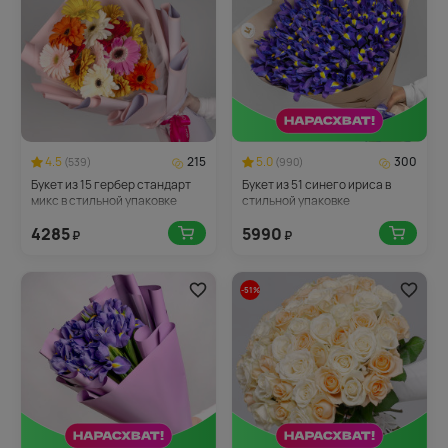
4.5
215
5.0
300
(539)
(990)
Букет из 15 гербер стандарт
Букет из 51 синего ириса в
микс в стильной упаковке
стильной упаковке
4285
5990
₽
₽
-51%