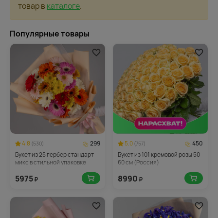
товар в
каталоге
.
Популярные товары
4.8
299
5.0
450
(530)
(757)
Букет из 25 гербер стандарт
Букет из 101 кремовой розы 50-
микс в стильной упаковке
60 см (Россия)
5975
8990
₽
₽