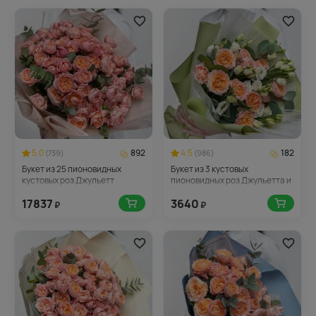
5.0
892
4.5
182
(739)
(986)
Букет из 25 пионовидных
Букет из 3 кустовых
кустовых роз Джульетт
пионовидных роз Джульетта и
2 лизиантуса с зеленью
17837
3640
₽
₽