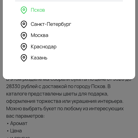
14350
₽
Псков
Санкт-Петербург
Букеты с лагурусом — отличный вариант для тех, кто
ценит красоту, индивидуальность и свежесть живых
Москва
цветочных композиций. Цветы из этой подборки
Краснодар
смотрятся эффектно и подчеркнут настроение
любого праздника или особого момента. Выберите
Казань
букеты с лагурусом, чтобы подарить яркие и
незабываемые эмоции!
В этом разделе мы собрали букеты по цене от 3520 до
28330 рублей с доставкой по городу Псков. В
каталоге представлены цветы для подарка,
оформления торжества или украшения интерьера.
Можно выбрать букет по любому из интересующих
вас параметров:
• Аромат
• Цена