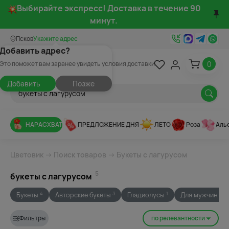
Выбирайте экспресс! Доставка в течение 90
минут.
Псков
Укажите адрес
Добавить адрес?
0
Это поможет вам заранее увидеть условия доставки
Добавить
Позже
НАРАСХВАТ
ПРЕДЛОЖЕНИЕ ДНЯ
ЛЕТО
Роза
Аль
Цветовик
→
Поиск товаров
→ Букеты с лагурусом
5
букеты с лагурусом
Букеты
Авторские букеты
Гладиолусы
Для мужчин
4
3
1
1
Фильтры
по релевантности