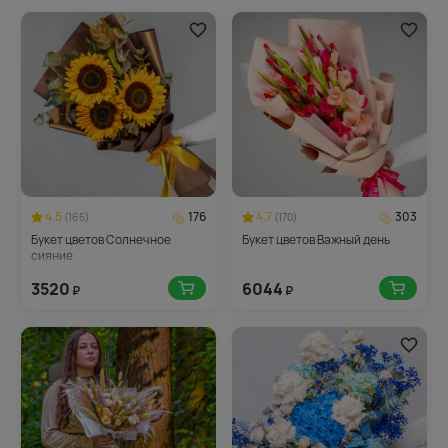
4.5
176
4.7
303
(165)
(170)
Букет цветов Солнечное
Букет цветов Важный день
сияние
3520
6044
₽
₽