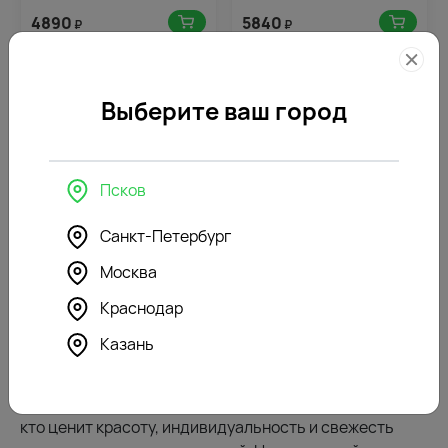
4890
5840
₽
₽
Выберите ваш город
Псков
Санкт-Петербург
4.7
268
5.0
103
(186)
(5)
Москва
Букет цветов Золотые
Букет цветов Улыбка любимой
мгновения
Краснодар
5350
2060
₽
от
₽
Казань
Розы на день рождения — отличный вариант для тех,
кто ценит красоту, индивидуальность и свежесть