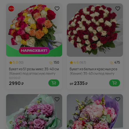
-51%
5.0
150
4.6
475
(10)
(167)
Букет из 51 розы микс 35-40 см
Букет из белых и красных роз
(Кения) под атласную ленту
(Кения) 35-40 см под ленту
6090 ₽
2990
2335
₽
от
₽