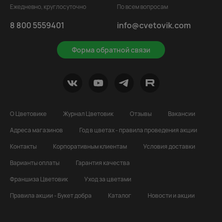
Ежедневно, круглосуточно
По всем вопросам
8 800 5559401
info@cvetovik.com
Форма обратной связи
О Цветовике
Журнал Цветовик
Отзывы
Вакансии
Адреса магазинов
Год в цветах - правила проведения акции
Контакты
Корпоративным клиентам
Условия доставки
Варианты оплаты
Гарантия качества
Франшиза Цветовик
Уход за цветами
Правила акции - Букет добра
Каталог
Новости и акции