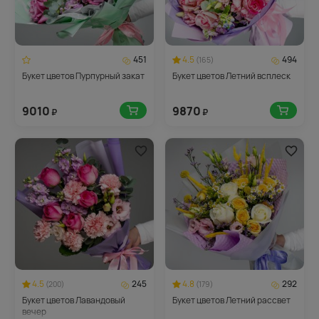
451
4.5
494
(165)
Букет цветов Пурпурный закат
Букет цветов Летний всплеск
9010
9870
₽
₽
4.5
245
4.8
292
(200)
(179)
Букет цветов Лавандовый
Букет цветов Летний рассвет
вечер