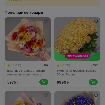
Популярные товары
4.8
299
5.0
450
(530)
(757)
Букет из 25 гербер стандарт
Букет из 101 кремовой розы 50-
микс в стильной упаковке
60 см (Россия)
5975
8990
₽
₽