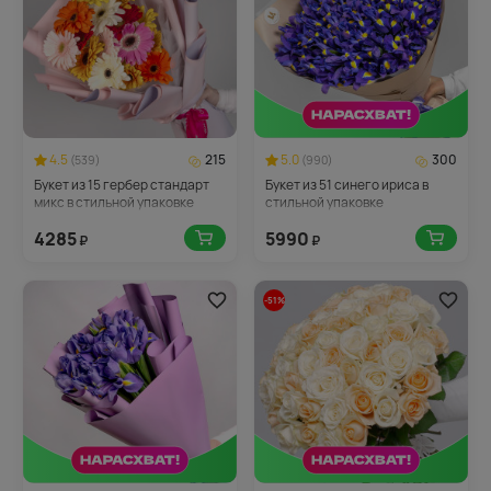
4.5
215
5.0
300
(539)
(990)
Букет из 15 гербер стандарт
Букет из 51 синего ириса в
микс в стильной упаковке
стильной упаковке
4285
5990
₽
₽
-51%