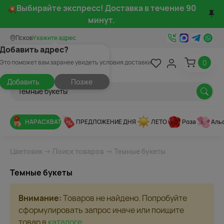
Выбирайте экспресс! Доставка в течение 90
минут.
Псков
Укажите адрес
Добавить адрес?
0
Это поможет вам заранее увидеть условия доставки
Добавить
Позже
НАРАСХВАТ
ПРЕДЛОЖЕНИЕ ДНЯ
ЛЕТО
Роза
Аль
Цветовик
→
Поиск товаров
→ Темные букеты
Темные букеты
Внимание:
Товаров не найдено. Попробуйте
сформулировать запрос иначе или поищите
товар в
каталоге
.