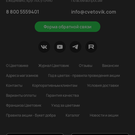
Ежедневно, круглосуточно
По всем вопросам
8 800 5559401
info@cvetovik.com
Форма обратной связи
О Цветовике
Журнал Цветовик
Отзывы
Вакансии
Адреса магазинов
Год в цветах - правила проведения акции
Контакты
Корпоративным клиентам
Условия доставки
Варианты оплаты
Гарантия качества
Франшиза Цветовик
Уход за цветами
Правила акции - Букет добра
Каталог
Новости и акции