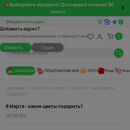
Выбирайте экспресс! Доставка в течение 90
минут.
Псков
Укажите адрес
Добавить адрес?
0
Это поможет вам заранее увидеть условия доставки
Добавить
Позже
НАРАСХВАТ
ПРЕДЛОЖЕНИЕ ДНЯ
ЛЕТО
Роза
Аль
Цветовик
→
Новости и скидки
→ 8 Марта - какие цветы
подарить?
8 Марта - какие цветы подарить?
06.03.2021