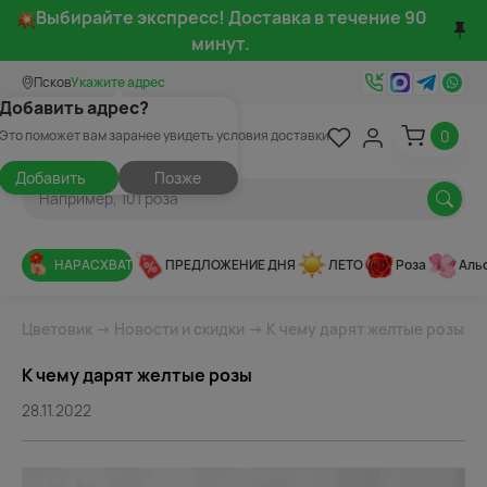
Выбирайте экспресс! Доставка в течение 90
минут.
Псков
Укажите адрес
Добавить адрес?
0
Это поможет вам заранее увидеть условия доставки
Добавить
Позже
НАРАСХВАТ
ПРЕДЛОЖЕНИЕ ДНЯ
ЛЕТО
Роза
Аль
Цветовик
→
Новости и скидки
→ К чему дарят желтые розы
К чему дарят желтые розы
28.11.2022