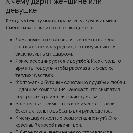
К чему дарят женщине или
девушке
Каждому букету можно приписать скрытый смысл.
Символизм зависит от оттенка цветов:
Лимонные оттенки говорят о богатстве. Они
относятся к числу редких, поэтому являются
эксклюзивным подарком.
Яркие ассоциируются с дружбой. Их актуально
вручить подруге, чтобы рассказать о своих
теплых чувствах.
Желто-алые бутоны - сочетание дружбы и любви.
Подобная композиция намекает, что симпатия
переросла в романтические чувства.
Золотистые - символ власти и успеха. Такой
букет актуально выбрать для руководства.
К чему дарит желтые розы женщине муж? Это
красивый способ извиниться.
В Китае такие цветы нередко отправляют в