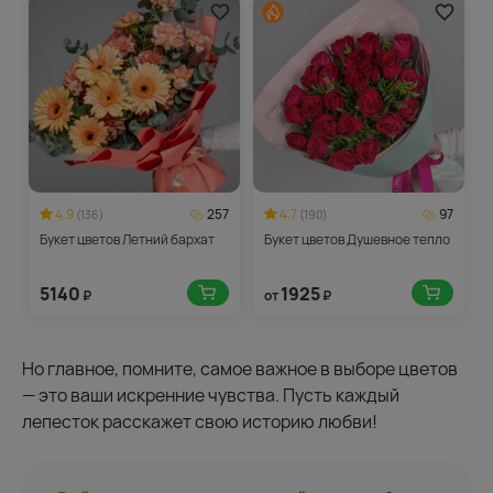
4.9
257
4.7
97
(136)
(190)
Букет цветов Летний бархат
Букет цветов Душевное тепло
5140
1925
₽
от
₽
Но главное, помните, самое важное в выборе цветов
— это ваши искренние чувства. Пусть каждый
лепесток расскажет свою историю любви!