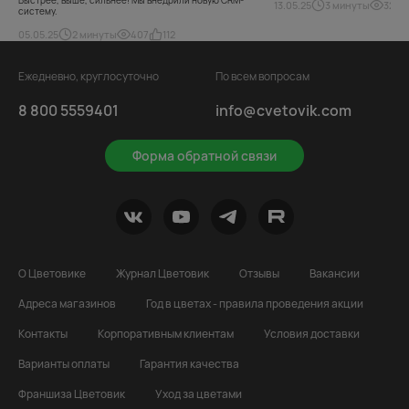
13.05.25
3 минуты
327
систему.
05.05.25
2 минуты
407
112
Ежедневно, круглосуточно
По всем вопросам
8 800 5559401
info@cvetovik.com
Форма обратной связи
О Цветовике
Журнал Цветовик
Отзывы
Вакансии
Адреса магазинов
Год в цветах - правила проведения акции
Контакты
Корпоративным клиентам
Условия доставки
Варианты оплаты
Гарантия качества
Франшиза Цветовик
Уход за цветами