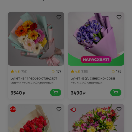
4.8
177
4.8
175
(716)
(335)
Букет из 11 гербер стандарт
Букет из 25 синих ирисов в
микс в стильной упаковке
стильной упаковке
3540
3490
₽
₽
-29%