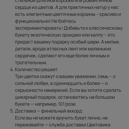
стильной шляпной коробке или романтичное
сердце из цветов. А для практичных натур у нас
есть элегантные цветочные корзины – красиво и
функционально! Не бойтесь
экспериментировать! Добавьте к классическому
букету экзотическую орхидею или каллу – это
придаст вашему подарку особый шарм. А милые
детали, вроде атласных лент или маленьких
сердечек, сделают его еще более личным и
трогательным.
Количество решает
Три цветка скажут о вашем уважении, семь – о
сильной любви, а одиннадцать и более — о
серьезности намерений. Если вы хотите сделать
шикарный подарок, остановитесь на большом
букете — например, 101 розе.
Доставка — финальный аккорд
Если вы не можете вручить букет лично, не
переживайте — служба доставки Цветовика