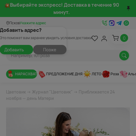
Выбирайте экспресс! Доставка в течение 90
минут.
Псков
Укажите адрес
Добавить адрес?
0
Это поможет вам заранее увидеть условия доставки
Добавить
Позже
НАРАСХВАТ
ПРЕДЛОЖЕНИЕ ДНЯ
ЛЕТО
Роза
Аль
Цветовик
→
Журнал "Цветовик"
→ Приближается 24
ноября — день Матери