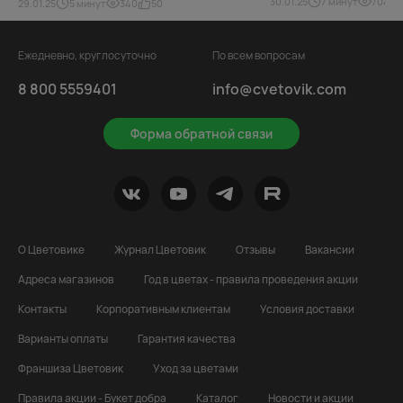
30.01.25
7 минут
704
29.01.25
5 минут
340
50
Ежедневно, круглосуточно
По всем вопросам
8 800 5559401
info@cvetovik.com
Форма обратной связи
О Цветовике
Журнал Цветовик
Отзывы
Вакансии
Адреса магазинов
Год в цветах - правила проведения акции
Контакты
Корпоративным клиентам
Условия доставки
Варианты оплаты
Гарантия качества
Франшиза Цветовик
Уход за цветами
Правила акции - Букет добра
Каталог
Новости и акции