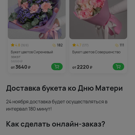
4.8
182
4.7
111
(169)
(177)
Букет цветов Сиреневый
Букет цветов Совершенство
закат
5650 ₽
3640
2220
от
₽
от
₽
Доставка букета ко Дню Матери
24 ноября доставка будет осуществляться в
интервал 180 минут!
Как сделать онлайн-заказ?