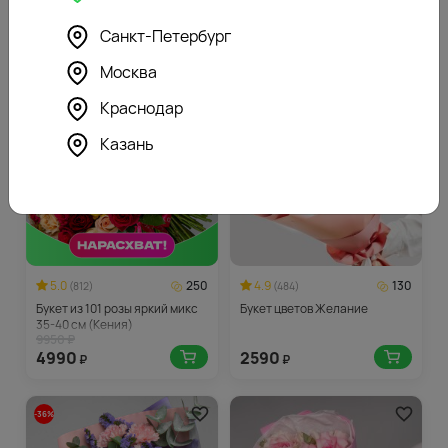
волноваться, что любимые цветы мамы закончились.
Санкт-Петербург
Москва
-50%
Краснодар
Казань
5.0
250
4.9
130
(812)
(484)
Букет из 101 розы яркий микс
Букет цветов Желание
35-40 см (Кения)
9950 ₽
4990
2590
₽
₽
-36%