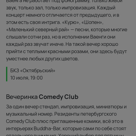
Ваенга не работает под фонограмму, только живой
звук, только зал, только импровизация. Каждый
концерт немного отличается от предыдущего, и в
этом есть своя интрига. «Курю», «Шопен»,
«Маленький северный рай» — песни, которые многие
слышали сотни раз, но в исполнении Ваенги они
каждый раз звучат иначе. На такой вечер хорошо
прийти с теплыми красными розами, они здесь будут
уместнее любых других цветов.
БКЗ «Октябрьский»
10 июля, 19:00
Вечеринка
Comedy Club
За один вечер стендап, импровизация, миниатюры и
музыкальный номер. Резиденты петербургского
Comedy Club плюс приглашенные комики, всё это в
интерьерах Buddha-Bar, которые сами по себе стоят
отдельного внимания. Хороший выбор для пятницы,