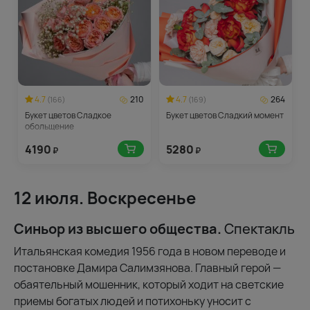
4.7
210
4.7
264
(166)
(169)
Букет цветов Сладкое
Букет цветов Сладкий момент
обольщение
4190
5280
₽
₽
12 июля. Воскресенье
Синьор из высшего общества.
Спектакль
Итальянская комедия 1956 года в новом переводе и
постановке Дамира Салимзянова. Главный герой —
обаятельный мошенник, который ходит на светские
приемы богатых людей и потихоньку уносит с