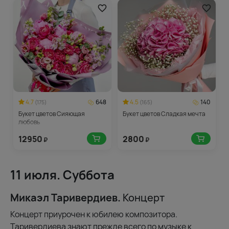
4.7
648
4.5
140
(175)
(165)
Букет цветов Сияющая
Букет цветов Сладкая мечта
любовь
12950
2800
₽
₽
11 июля. Суббота
Микаэл Таривердиев.
Концерт
Концерт приурочен к юбилею композитора.
Таривердиева знают прежде всего по музыке к