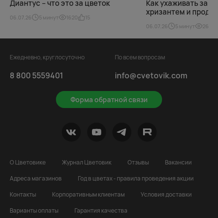
Диантус – что это за цветок
Как ухаживать за б
хризантем и продли
06.07.26
5 минут
1620
15
06.07.26
5 минут
266
Ежедневно, круглосуточно
По всем вопросам
8 800 5559401
info@cvetovik.com
Форма обратной связи
О Цветовике
Журнал Цветовик
Отзывы
Вакансии
Адреса магазинов
Год в цветах - правила проведения акции
Контакты
Корпоративным клиентам
Условия доставки
Варианты оплаты
Гарантия качества