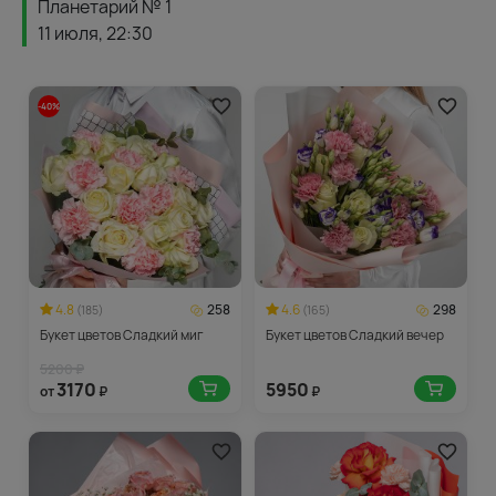
Планетарий № 1
11 июля, 22:30
-40%
4.8
258
4.6
298
(185)
(165)
Букет цветов Сладкий миг
Букет цветов Сладкий вечер
5200 ₽
3170
5950
от
₽
₽