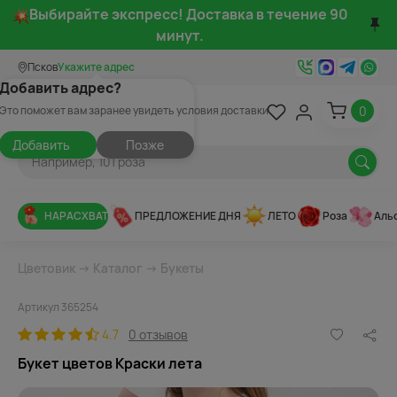
Выбирайте экспресс! Доставка в течение 90
минут.
Псков
Укажите адрес
Добавить адрес?
0
Это поможет вам заранее увидеть условия доставки
Добавить
Позже
НАРАСХВАТ
ПРЕДЛОЖЕНИЕ ДНЯ
ЛЕТО
Роза
Аль
Цветовик
→
Каталог
→
Букеты
Артикул 365254
4.7
0 отзывов
Букет цветов Краски лета