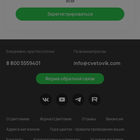
или
Зарегистрироваться
Ежедневно, круглосуточно
По всем вопросам
8 800 5559401
info@cvetovik.com
Форма обратной связи
О Цветовике
Журнал Цветовик
Отзывы
Вакансии
Адреса магазинов
Год в цветах - правила проведения акции
Контакты
Корпоративным клиентам
Условия доставки