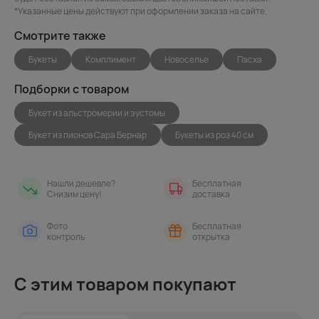
*Указанные цены действуют при оформлении заказа на сайте.
Смотрите также
Букеты
Комплимент
Новоселье
Пасха
Подборки с товаром
Букет из альстромерии и эустомы
Букет из пионов Сара Бернар
Букеты из роз 40 см
Нашли дешевле?
Бесплатная
Снизим цену!
доставка
Фото
Бесплатная
контроль
открытка
С этим товаром покупают