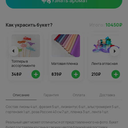
Узнать аромат
Как украсить букет?
Итого:
10450
₽
Топперы в
Матовая пленка
Лента атласная
ассортименте
+
+
+
348₽
839₽
210₽
Описание
Гарантия
Оплата
Доставка
Состав: пионы 4 шт., фрезия 5 шт., лизиантус 6 шт., альстромерия 5 шт.,
гортензия 1 шт., роза Россия 40 см 7 шт., пленка 3 шт., лента 1 шт.
Реальный цвет может отличаться от представленного на фото. Букет
будет составлен из самых свежих цветов ближайшей поставки.