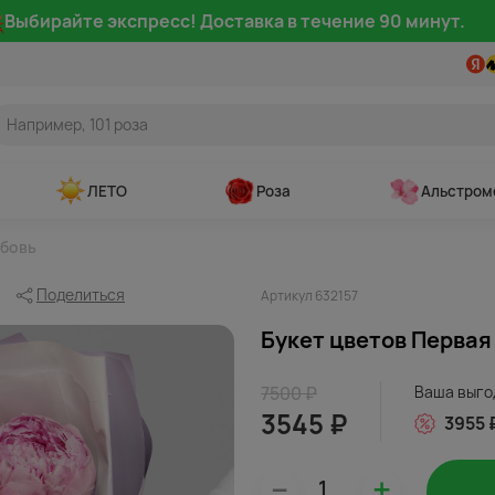
Выбирайте экспресс! Доставка в течение 90 минут.
ЛЕТО
Роза
Альстром
юбовь
Поделиться
Артикул 632157
Букет цветов Первая
7500 ₽
Ваша выго
3545 ₽
3955 
–
+