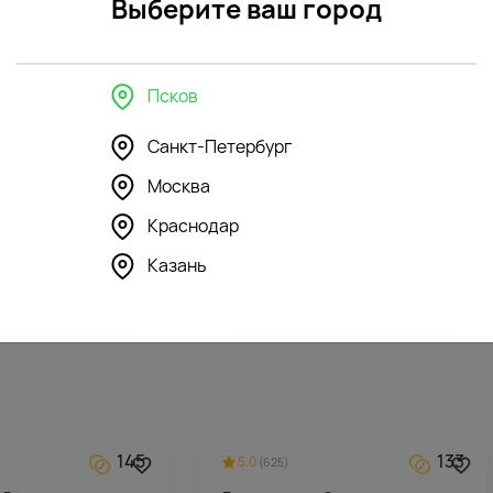
Выберите ваш город
Псков
в интерьере
Санкт-Петербург
Москва
81
127
4.6
(169)
Краснодар
" стеклянная
Ваза "Тило" стеклянная
Казань
2523
₽
145
133
5.0
(625)