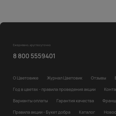
Ежедневно, круглосуточно
8 800 5559401
О Цветовике
Журнал Цветовик
Отзывы
Год в цветах - правила проведения акции
Конта
Варианты оплаты
Гарантия качества
Франш
Правила акции - Букет добра
Каталог
Новос