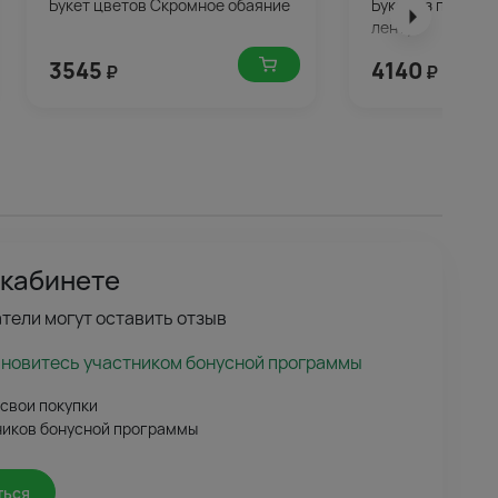
Букет цветов Скромное обаяние
Букет из пионов 
ленту
3545
4140
₽
₽
 кабинете
тели могут оставить отзыв
ановитесь участником бонусной программы
 свои покупки
ников бонусной программы
ться