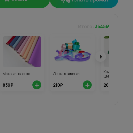
Итого:
3545
₽
Кризал для стой
Матовая пленка
Лента атласная
цветов 3шт.
+
+
839₽
210₽
268₽