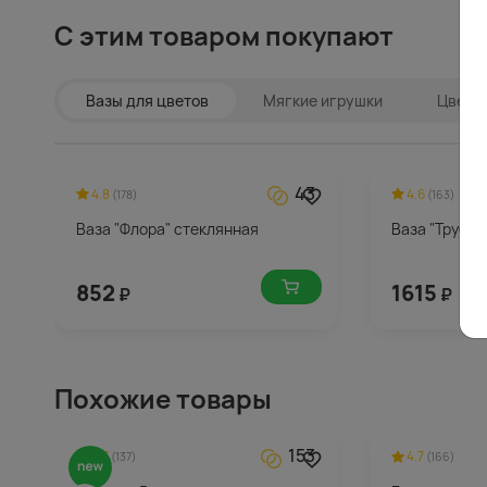
С этим товаром покупают
Вазы для цветов
Мягкие игрушки
Цветы 
43
4.8
4.6
(178)
(163)
Ваза "Флора" стеклянная
Ваза "Трубка
852
1615
₽
₽
Похожие товары
153
4.7
4.7
(137)
(166)