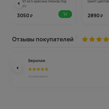
Букет из 5 красных пионов под
Букет цвето
ленту
3050
2890
₽
₽
1
Отзывы покупателей
Берилия
Лучший сервис!