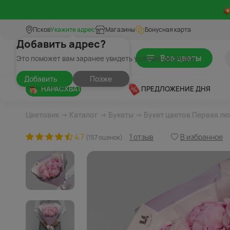
Псков
Укажите адрес
Магазины
Бонусная карта
Добавить адрес?
Все цветы
Это поможет вам заранее увидеть условия доставки
Добавить
Позже
НАРАСХВАТ
ПРЕДЛОЖЕНИЕ ДНЯ
Цветовик
→
Каталог
→
Букеты
→ Букет цветов Первая л
4.7
1 отзыв
В избранное
(157 оценок)