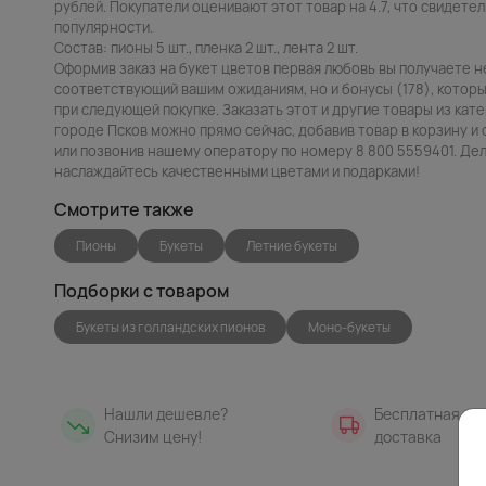
рублей. Покупатели оценивают этот товар на 4.7, что свидетел
популярности.
Состав: пионы 5 шт., пленка 2 шт., лента 2 шт.
Оформив заказ на букет цветов первая любовь вы получаете н
соответствующий вашим ожиданиям, но и бонусы (178), которы
при следующей покупке. Заказать этот и другие товары из кате
городе Псков можно прямо сейчас, добавив товар в корзину и
или позвонив нашему оператору по номеру 8 800 5559401. Дела
наслаждайтесь качественными цветами и подарками!
Смотрите также
Пионы
Букеты
Летние букеты
Подборки с товаром
Букеты из голландских пионов
Моно-букеты
Нашли дешевле?
Бесплатная
Снизим цену!
доставка