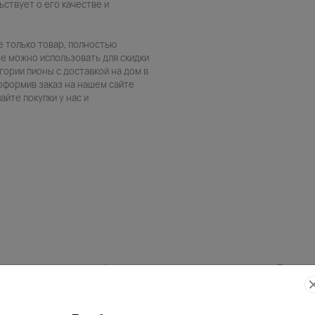
ьствует о его качестве и
е только товар, полностью
е можно использовать для скидки
гории пионы с доставкой на дом в
 оформив заказ на нашем сайте
йте покупки у нас и
Фото
Беспла
контроль
открытк