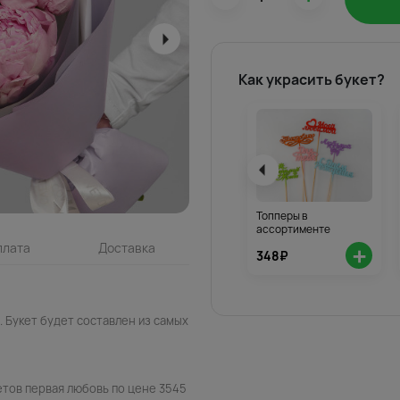
Как украсить букет?
Топперы в
ассортименте
+
плата
Доставка
348₽
 Букет будет составлен из самых
етов первая любовь по цене 3545