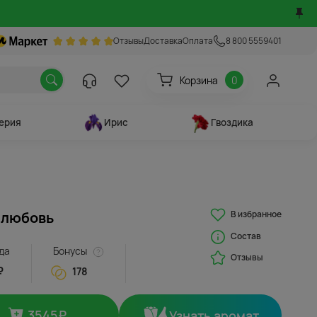
Отзывы
Доставка
Оплата
8 800 5559401
Корзина
0
ерия
Ирис
Гвоздика
В избранное
 любовь
Состав
да
Бонусы
Отзывы
₽
178
3545
₽
Узнать аромат