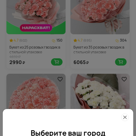
4.7
150
4.7
304
(602)
(695)
Букет из 25 розовых гвоздик в
Букет из 35 розовых гвоздик в
стильной упаковке
стильной упаковке
4610 ₽
2990
6065
₽
₽
Выберите ваш город
4.5
389
4.9
304